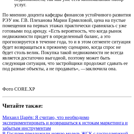
услуг.
По мнению доцента кафедры финансов устойчивого развития
РЭУ им. Г.В. Плеханова Марии Ермиловой, цена на пустые
помещения на первых этажах практически сравнялась с уже
готовыми под аренду. «Есть вероятность, что когда рынок
недвижимости придет в определенный баланс, а это
прогнозируется в течение года, то и в этом сегменте ситуация
будет возвращаться к прежнему сценарию, когда спрос не
будет столь велик. Покупка такой недвижимости не всегда
является достаточно выгодной, поэтому может быть
следующая ситуация, что застройщики продолжат сдавать ее
под разные объекты, а не продавать», —заключила она.
Фото CORE.XP
Читайте также:
Михаил Царёв: Я считаю, что необходимо
экспериментировать и возвращаться к истокам маркетинга и
забытым инструментам
В Госдуме предложили новую модель ЖСК с господдержкой