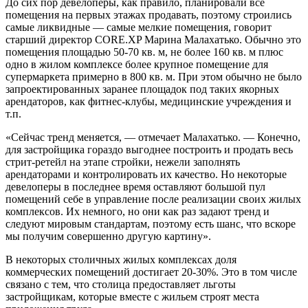
До сих пор девелоперы, как правило, планировали все
помещения на первых этажах продавать, поэтому строились
самые ликвидные — самые мелкие помещения, говорит
старший директор CORE.XP Марина Малахатько. Обычно это
помещения площадью 50-70 кв. м, не более 160 кв. м плюс
одно в жилом комплексе более крупное помещение для
супермаркета примерно в 800 кв. м. При этом обычно не было
запроектированных заранее площадок под таких якорных
арендаторов, как фитнес-клубы, медицинские учреждения и
т.п.
«Сейчас тренд меняется, — отмечает Малахатько. — Конечно,
для застройщика гораздо выгоднее построить и продать весь
стрит-ретейл на этапе стройки, нежели заполнять
арендаторами и контролировать их качество. Но некоторые
девелоперы в последнее время оставляют большой пул
помещений себе в управление после реализации своих жилых
комплексов. Их немного, но они как раз задают тренд и
следуют мировым стандартам, поэтому есть шанс, что вскоре
мы получим совершенно другую картину».
В некоторых столичных жилых комплексах доля
коммерческих помещений достигает 20-30%. Это в том числе
связано с тем, что столица предоставляет льготы
застройщикам, которые вместе с жильем строят места