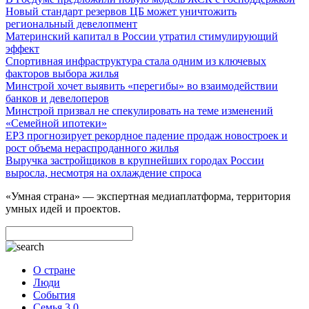
Новый стандарт резервов ЦБ может уничтожить
региональный девелопмент
Материнский капитал в России утратил стимулирующий
эффект
Спортивная инфраструктура стала одним из ключевых
факторов выбора жилья
Минстрой хочет выявить «перегибы» во взаимодействии
банков и девелоперов
Минстрой призвал не спекулировать на теме изменений
«Семейной ипотеки»
ЕРЗ прогнозирует рекордное падение продаж новостроек и
рост объема нераспроданного жилья
Выручка застройщиков в крупнейших городах России
выросла, несмотря на охлаждение спроса
«Умная страна» — экспертная медиаплатформа, территория
умных идей и проектов.
О стране
Люди
События
Семья 3.0