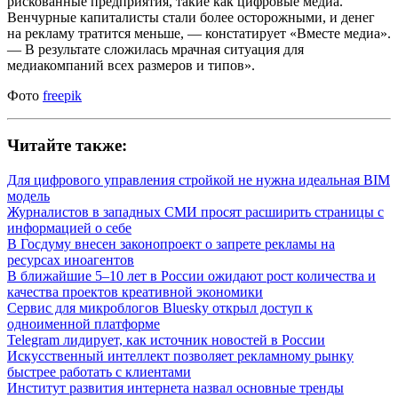
рискованные предприятия, такие как цифровые медиа.
Венчурные капиталисты стали более осторожными, и денег
на рекламу тратится меньше, — констатирует «Вместе медиа».
— В результате сложилась мрачная ситуация для
медиакомпаний всех размеров и типов».
Фото
freepik
Читайте также:
Для цифрового управления стройкой не нужна идеальная BIM
модель
Журналистов в западных СМИ просят расширить страницы с
информацией о себе
В Госдуму внесен законопроект о запрете рекламы на
ресурсах иноагентов
В ближайшие 5–10 лет в России ожидают рост количества и
качества проектов креативной экономики
Сервис для микроблогов Bluesky открыл доступ к
одноименной платформе
Telegram лидирует, как источник новостей в России
Искусственный интеллект позволяет рекламному рынку
быстрее работать с клиентами
Институт развития интернета назвал основные тренды