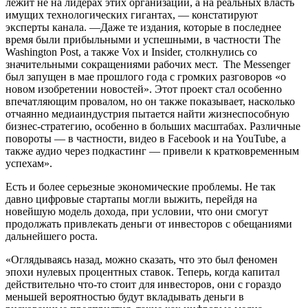
лежит не на лидерах этих организаций, а на реальных власть
имущих технологических гигантах, — констатируют
эксперты канала. —Даже те издания, которые в последнее
время были прибыльными и успешными, в частности The
Washington Post, а также Vox и Insider, столкнулись со
значительными сокращениями рабочих мест. The Messenger
был запущен в мае прошлого года с громких разговоров «о
новом изобретении новостей». Этот проект стал особенно
впечатляющим провалом, но он также показывает, насколько
отчаянно медиаиндустрия пытается найти жизнеспособную
бизнес-стратегию, особенно в больших масштабах. Различные
повороты — в частности, видео в Facebook и на YouTube, а
также аудио через подкастинг — привели к кратковременным
успехам».
Есть и более серьезные экономические проблемы. Не так
давно цифровые стартапы могли выжить, перейдя на
новейшую модель дохода, при условии, что они смогут
продолжать привлекать деньги от инвесторов с обещаниями
дальнейшего роста.
«Оглядываясь назад, можно сказать, что это был феномен
эпохи нулевых процентных ставок. Теперь, когда капитал
действительно что-то стоит для инвесторов, они с гораздо
меньшей вероятностью будут вкладывать деньги в