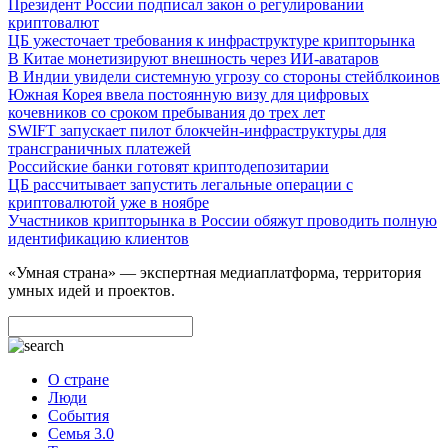
Президент России подписал закон о регулировании
криптовалют
ЦБ ужесточает требования к инфраструктуре крипторынка
В Китае монетизируют внешность через ИИ-аватаров
В Индии увидели системную угрозу со стороны стейблкоинов
Южная Корея ввела постоянную визу для цифровых
кочевников со сроком пребывания до трех лет
SWIFT запускает пилот блокчейн-инфраструктуры для
трансграничных платежей
Российские банки готовят криптодепозитарии
ЦБ рассчитывает запустить легальные операции с
криптовалютой уже в ноябре
Участников крипторынка в России обяжут проводить полную
идентификацию клиентов
«Умная страна» — экспертная медиаплатформа, территория
умных идей и проектов.
О стране
Люди
События
Семья 3.0