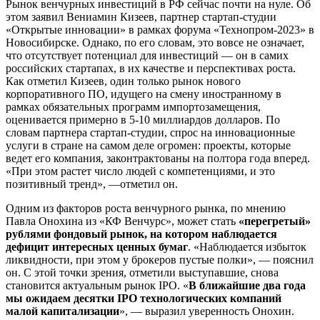
Рынок венчурных инвестиций в РФ сейчас почти на нуле. Об
этом заявил Вениамин Кизеев, партнер стартап-студии
«Открытые инновации» в рамках форума «Технопром-2023» в
Новосибирске. Однако, по его словам, это вовсе не означает,
что отсутствует потенциал для инвестиций — он в самих
российских стартапах, в их качестве и перспективах роста.
Как отметил Кизеев, один только рынок нового
корпоративного ПО, идущего на смену иностранному в
рамках обязательных программ импортозамещения,
оценивается примерно в 5-10 миллиардов долларов. По
словам партнера стартап-студии, спрос на инновационные
услуги в стране на самом деле огромен: проекты, которые
ведет его компания, законтрактованы на полтора года вперед.
«При этом растет число людей с компетенциями, и это
позитивный тренд», —отметил он.
Одним из факторов роста венчурного рынка, по мнению
Павла Онохина из «КФ Венчурс», может стать
«перегретый»
рублями фондовый рынок, на котором наблюдается
дефицит интересных ценных бумаг
. «Наблюдается избыток
ликвидности, при этом у брокеров пустые полки», — пояснил
он. С этой точки зрения, отметили выступавшие, снова
становится актуальным рынок IPO. «
В ближайшие два года
мы ожидаем десятки IPO технологических компаний
малой капитализации
», — выразил уверенность Онохин.