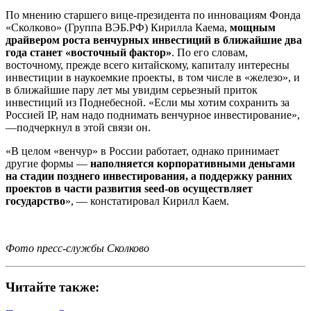
По мнению старшего вице-президента по инновациям Фонда
«Сколково» (Группа ВЭБ.РФ) Кирилла Каема,
мощным
драйвером роста венчурных инвестиций в ближайшие два
года станет «восточный фактор»
. По его словам,
восточному, прежде всего китайскому, капиталу интересны
инвестиции в наукоемкие проекты, в том числе в «железо», и
в ближайшие пару лет мы увидим серьезный приток
инвестиций из Поднебесной. «Если мы хотим сохранить за
Россией IP, нам надо поднимать венчурное инвестирование»,
—подчеркнул в этой связи он.
«В целом «венчур» в России работает, однако принимает
другие формы —
наполняется корпоративными деньгами
на стадии позднего инвестирования, а поддержку ранних
проектов в части развития seed-ов осуществляет
государство
», — констатировал Кирилл Каем.
Фото пресс-службы Сколково
Читайте также: