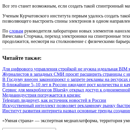
Все это станет возможным, если создать такой спинтронный 
Ученым Курчатовского института первым удалось создать тако
позволяющего выстроить спины электронов в одном направлен
По
словам
руководителя лаборатории новых элементов наноэл
Вячеслава Сторчака, переход электроники на спинтронные техн
продолжится, несмотря на столкновение с физическими барьер
Читайте также:
Для цифрового управления стройкой не нужна идеальная BIM 
Журналистов в западных СМИ просят расширить страницы с и
В Госдуму внесен законопроект о запрете рекламы на ресурсах
В ближайшие 5–10 лет в России ожидают рост количества и ка
Сервис для микроблогов Bluesky открыл доступ к одноименно
Медиаиндустрия погружается в кризис
Telegram лидирует, как источник новостей в России
Искусственный интеллект позволяет рекламному рынку быстре
Институт развития интернета назвал основные тренды создания
«Умная страна» — экспертная медиаплатформа, территория умн