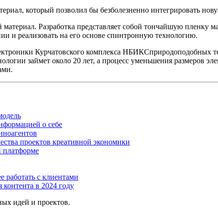
материал, который позволил бы безболезненно интегрировать н
й материал. Разработка представляет собой тончайшую пленку м
ии и реализовать на его основе спинтронную технологию.
ектроники Курчатовского комплекса НБИКСприродоподобных тех
ологии займет около 20 лет, а процесс уменьшения размеров эл
ами.
модель
нформацией о себе
 иноагентов
чества проектов креативной экономики
й платформе
е работать с клиентами
 контента в 2024 году
ых идей и проектов.