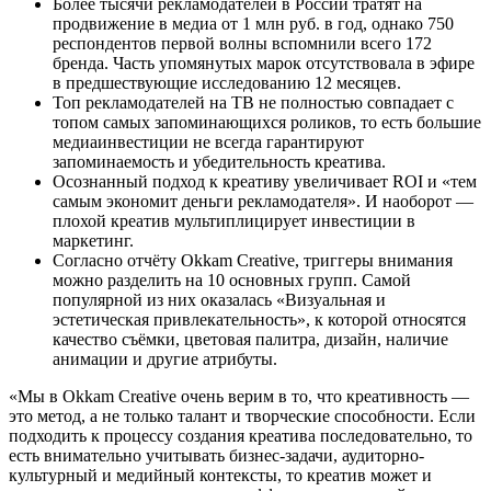
Более тысячи рекламодателей в России тратят на
продвижение в медиа от 1 млн руб. в год, однако 750
респондентов первой волны вспомнили всего 172
бренда. Часть упомянутых марок отсутствовала в эфире
в предшествующие исследованию 12 месяцев.
Топ рекламодателей на ТВ не полностью совпадает с
топом самых запоминающихся роликов, то есть большие
медиаинвестиции не всегда гарантируют
запоминаемость и убедительность креатива.
Осознанный подход к креативу увеличивает ROI и «тем
самым экономит деньги рекламодателя». И наоборот —
плохой креатив мультиплицирует инвестиции в
маркетинг.
Согласно отчёту Okkam Creative, триггеры внимания
можно разделить на 10 основных групп. Самой
популярной из них оказалась «Визуальная и
эстетическая привлекательность», к которой относятся
качество съёмки, цветовая палитра, дизайн, наличие
анимации и другие атрибуты.
«Мы в Okkam Creative очень верим в то, что креативность —
это метод, а не только талант и творческие способности. Если
подходить к процессу создания креатива последовательно, то
есть внимательно учитывать бизнес-задачи, аудиторно-
культурный и медийный контексты, то креатив может и