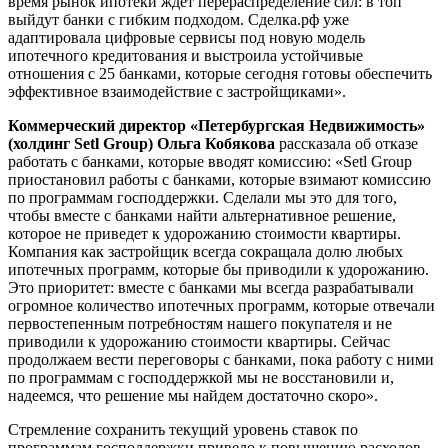
время рынок ипотеки ждёт перераспределение сил: в топ
выйдут банки с гибким подходом. Сделка.рф уже
адаптировала цифровые сервисы под новую модель
ипотечного кредитования и выстроила устойчивые
отношения с 25 банками, которые сегодня готовы обеспечить
эффективное взаимодействие с застройщиками».
Коммерческий директор «Петербургская Недвижимость»
(холдинг Setl Group)
Ольга Кобякова
рассказала об отказе
работать с банками, которые вводят комиссию: «Setl Group
приостановил работы с банками, которые взимают комиссию
по программам господдержки. Сделали мы это для того,
чтобы вместе с банками найти альтернативное решение,
которое не приведет к удорожанию стоимости квартиры.
Компания как застройщик всегда сокращала долю любых
ипотечных программ, которые бы приводили к удорожанию.
Это приоритет: вместе с банками мы всегда разрабатывали
огромное количество ипотечных программ, которые отвечали
первостепенным потребностям нашего покупателя и не
приводили к удорожанию стоимости квартиры. Сейчас
продолжаем вести переговоры с банками, пока работу с ними
по программам с господдержкой мы не восстановили и,
надеемся, что решение мы найдем достаточно скоро».
Стремление сохранить текущий уровень ставок по
программам господдержки привело к повышению расходов