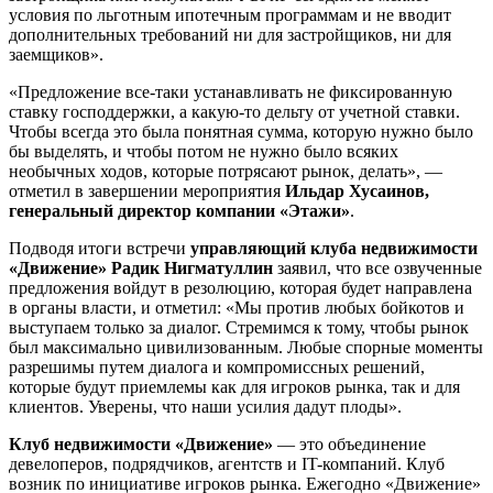
условия по льготным ипотечным программам и не вводит
дополнительных требований ни для застройщиков, ни для
заемщиков».
«Предложение все-таки устанавливать не фиксированную
ставку господдержки, а какую-то дельту от учетной ставки.
Чтобы всегда это была понятная сумма, которую нужно было
бы выделять, и чтобы потом не нужно было всяких
необычных ходов, которые потрясают рынок, делать», —
отметил в завершении мероприятия
Ильдар Хусаинов,
генеральный директор компании «Этажи»
.
Подводя итоги встречи
управляющий клуба недвижимости
«Движение» Радик Нигматуллин
заявил, что все озвученные
предложения войдут в резолюцию, которая будет направлена
в органы власти, и отметил: «Мы против любых бойкотов и
выступаем только за диалог. Стремимся к тому, чтобы рынок
был максимально цивилизованным. Любые спорные моменты
разрешимы путем диалога и компромиссных решений,
которые будут приемлемы как для игроков рынка, так и для
клиентов. Уверены, что наши усилия дадут плоды».
Клуб недвижимости «Движение»
— это объединение
девелоперов, подрядчиков, агентств и IT-компаний. Клуб
возник по инициативе игроков рынка. Ежегодно «Движение»