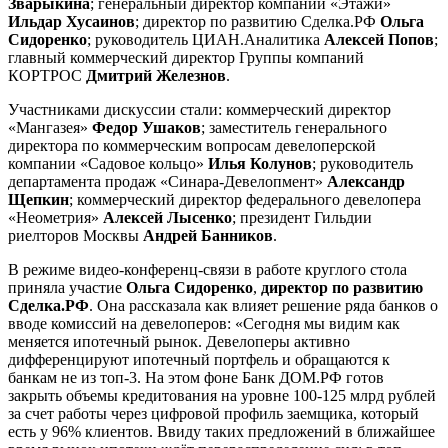
Зварыкина
; генеральный директор компании «Этажи»
Ильдар Хусаинов
; директор по развитию Сделка.РФ
Ольга
Сидоренко
; руководитель ЦИАН.Аналитика
Алексей Попов
;
главный коммерческий директор Группы компаний
КОРТРОС
Дмитрий Железнов
.
Участниками дискуссии стали: коммерческий директор
«Мангазея»
Федор Ушаков
; заместитель генерального
директора по коммерческим вопросам девелоперской
компании «Садовое кольцо»
Илья Колунов
; руководитель
департамента продаж «Синара-Девелопмент»
Александр
Щепкин
; коммерческий директор федерального девелопера
«Неометрия»
Алексей Лысенко
; президент Гильдии
риелторов Москвы
Андрей Банников
.
В режиме видео-конференц-связи в работе круглого стола
приняла участие
Ольга Сидоренко
,
директор по развитию
Сделка.РФ
. Она рассказала как влияет решение ряда банков о
вводе комиссий на девелоперов: «Сегодня мы видим как
меняется ипотечный рынок. Девелоперы активно
дифференцируют ипотечный портфель и обращаются к
банкам не из топ-3. На этом фоне Банк ДОМ.РФ готов
закрыть объемы кредитования на уровне 100-125 млрд рублей
за счет работы через цифровой профиль заемщика, который
есть у 96% клиентов. Ввиду таких предложений в ближайшее