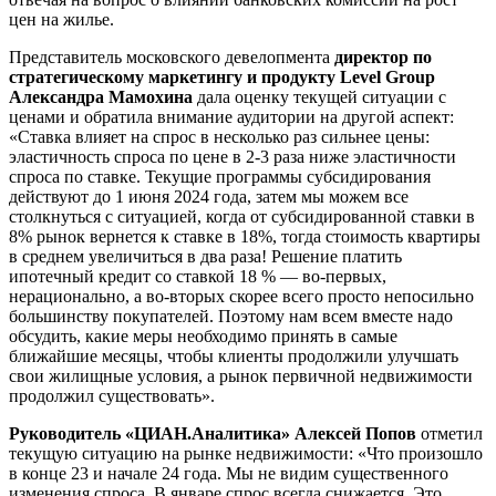
цен на жилье.
Представитель московского девелопмента
директор по
стратегическому маркетингу и продукту Level Group
Александра Мамохина
дала оценку текущей ситуации с
ценами и обратила внимание аудитории на другой аспект:
«Ставка влияет на спрос в несколько раз сильнее цены:
эластичность спроса по цене в 2-3 раза ниже эластичности
спроса по ставке. Текущие программы субсидирования
действуют до 1 июня 2024 года, затем мы можем все
столкнуться с ситуацией, когда от субсидированной ставки в
8% рынок вернется к ставке в 18%, тогда стоимость квартиры
в среднем увеличиться в два раза! Решение платить
ипотечный кредит со ставкой 18 % — во-первых,
нерационально, а во-вторых скорее всего просто непосильно
большинству покупателей. Поэтому нам всем вместе надо
обсудить, какие меры необходимо принять в самые
ближайшие месяцы, чтобы клиенты продолжили улучшать
свои жилищные условия, а рынок первичной недвижимости
продолжил существовать».
Руководитель «ЦИАН.Аналитика» Алексей Попов
отметил
текущую ситуацию на рынке недвижимости: «Что произошло
в конце 23 и начале 24 года. Мы не видим существенного
изменения спроса. В январе спрос всегда снижается. Это