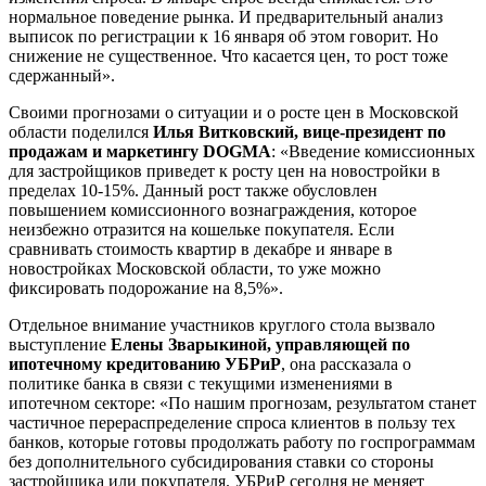
нормальное поведение рынка. И предварительный анализ
выписок по регистрации к 16 января об этом говорит. Но
снижение не существенное. Что касается цен, то рост тоже
сдержанный».
Своими прогнозами о ситуации и о росте цен в Московской
области поделился
Илья Витковский, вице-президент по
продажам и маркетингу DOGMA
: «Введение комиссионных
для застройщиков приведет к росту цен на новостройки в
пределах 10-15%. Данный рост также обусловлен
повышением комиссионного вознаграждения, которое
неизбежно отразится на кошельке покупателя. Если
сравнивать стоимость квартир в декабре и январе в
новостройках Московской области, то уже можно
фиксировать подорожание на 8,5%».
Отдельное внимание участников круглого стола вызвало
выступление
Елены Зварыкиной, управляющей по
ипотечному кредитованию УБРиР
, она рассказала о
политике банка в связи с текущими изменениями в
ипотечном секторе: «По нашим прогнозам, результатом станет
частичное перераспределение спроса клиентов в пользу тех
банков, которые готовы продолжать работу по госпрограммам
без дополнительного субсидирования ставки со стороны
застройщика или покупателя. УБРиР сегодня не меняет