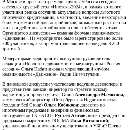
В Москве в пресс-центре медиагруппы «Россия сегодня»
состоялся круглый стол «Ипотека-2024», в рамках которого
участники рынка обсудили актуальные вопросы льготного
ипотечного кредитования, в частности, введение некоторыми
банками комиссий для застройщиков, возможный рост цен на
жилье и действия застройщиков в новых обстоятельствах.
Организатор дискуссии — команда форума недвижимости
«Движение». На мероприятие было зарегистрировано более
300 участников, а за прямой трансляцией наблюдало 8 250
зрителей.
Модераторами мероприятия выступили руководитель
редакции «Новости недвижимости» медиагруппы «Россия
сегодня» Ольга Набатникова и управляющий клубом
недвижимости «Движение» Радик Нигматуллин.
В панельной дискуссии участвовали ведущие девелоперы и
представители банков: директор по стратегическому
маркетингу и продукту Level Group
Александра Мамохина
,
коммерческий директор «Петербургская Недвижимость»
(холдинг Setl Group)
Ольга Кобякова
; директор по
ипотечным продажам и внедрению финансовых
инструментов ГК «А101»
Рустам Азизов
; вице-президент по
продажам и маркетингу DOGMA
Илья Витковский
;
управляющий по ипотечному кредитованию УБРиР
Елена