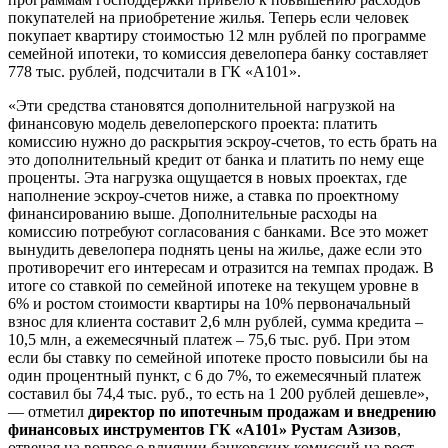
покупателей на приобретение жилья. Теперь если человек
покупает квартиру стоимостью 12 млн рублей по программе
семейной ипотеки, то комиссия девелопера банку составляет
778 тыс. рублей, подсчитали в ГК «А101».
«Эти средства становятся дополнительной нагрузкой на
финансовую модель девелоперского проекта: платить
комиссию нужно до раскрытия эскроу-счетов, то есть брать на
это дополнительный кредит от банка и платить по нему еще
проценты. Эта нагрузка ощущается в новых проектах, где
наполнение эскроу-счетов ниже, а ставка по проектному
финансированию выше. Дополнительные расходы на
комиссию потребуют согласования с банками. Все это может
вынудить девелопера поднять цены на жилье, даже если это
противоречит его интересам и отразится на темпах продаж. В
итоге со ставкой по семейной ипотеке на текущем уровне в
6% и ростом стоимости квартиры на 10% первоначальный
взнос для клиента составит 2,6 млн рублей, сумма кредита –
10,5 млн, а ежемесячный платеж – 75,6 тыс. руб. При этом
если бы ставку по семейной ипотеке просто повысили бы на
один процентный пункт, с 6 до 7%, то ежемесячный платеж
составил бы 74,4 тыс. руб., то есть на 1 200 рублей дешевле»,
— отметил
директор по ипотечным продажам и внедрению
финансовых инструментов ГК «А101» Рустам Азизов
,
отвечая на вопрос о влиянии банковских комиссий на рост