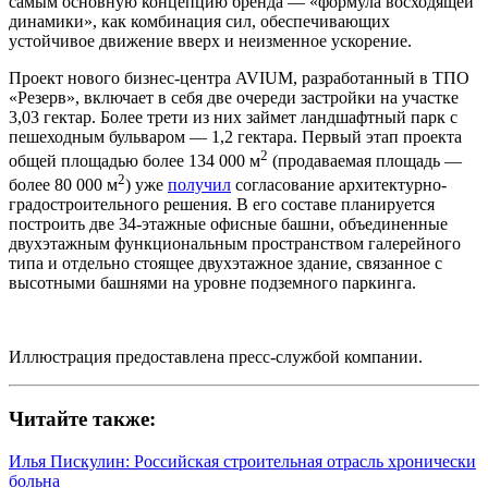
самым основную концепцию бренда — «формула восходящей
динамики», как комбинация сил, обеспечивающих
устойчивое движение вверх и неизменное ускорение.
Проект нового бизнес-центра AVIUM, разработанный в ТПО
«Резерв», включает в себя две очереди застройки на участке
3,03 гектар. Более трети из них займет ландшафтный парк с
пешеходным бульваром — 1,2 гектара. Первый этап проекта
2
общей площадью более 134 000 м
(продаваемая площадь —
2
более 80 000 м
) уже
получил
согласование архитектурно-
градостроительного решения. В его составе планируется
построить две 34-этажные офисные башни, объединенные
двухэтажным функциональным пространством галерейного
типа и отдельно стоящее двухэтажное здание, связанное с
высотными башнями на уровне подземного паркинга.
Иллюстрация предоставлена пресс-службой компании.
Читайте также:
Илья Пискулин: Российская строительная отрасль хронически
больна