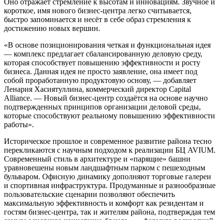
Оно отражает стремление к высотам и инновациям. Звучное и
короткое, имя нового бизнес-центра легко считывается,
быстро запоминается и несёт в себе образ стремления к
достижению новых вершин.
«В основе позиционирования четкая и функциональная идея
— комплекс предлагает сбалансированную деловую среду,
которая способствует повышению эффективности и росту
бизнеса. Данная идея не просто заявление, она имеет под
собой проработанную продуктовую основу, — добавляет
Ленария Хасиятуллина, коммерческий директор Capital
Alliance. — Новый бизнес-центр создаётся на основе научно
подтвержденных принципов организации деловой среды,
которые способствуют реальному повышению эффективности
работы».
Историческое прошлое и современное развитие района тесно
перекликаются с научным подходом к реализации БЦ AVIUM.
Современный стиль в архитектуре и «парящие» башни
уравновешены новым ландшафтным парком с пешеходным
бульваром. Офисную динамику дополняют торговые галереи
и спортивная инфраструктура. Продуманные и разнообразные
пользовательские сценарии позволяют обеспечить
максимальную эффективность и комфорт как резидентам и
гостям бизнес-центра, так и жителям района, подтверждая тем