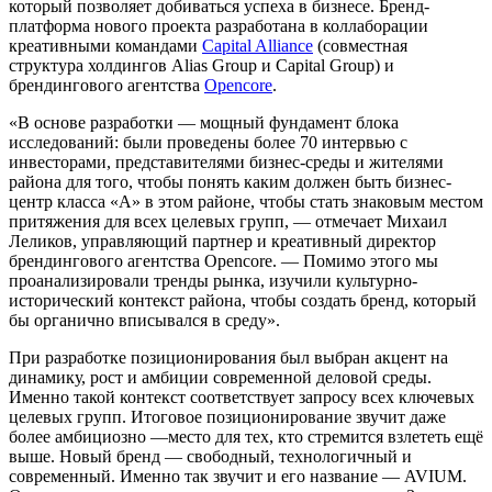
который позволяет добиваться успеха в бизнесе. Бренд-
платформа нового проекта разработана в коллаборации
креативными командами
Capital Alliance
(совместная
структура холдингов Alias Group и Capital Group) и
брендингового агентства
Opencore
.
«В основе разработки — мощный фундамент блока
исследований: были проведены более 70 интервью с
инвесторами, представителями бизнес-среды и жителями
района для того, чтобы понять каким должен быть бизнес-
центр класса «А» в этом районе, чтобы стать знаковым местом
притяжения для всех целевых групп, — отмечает Михаил
Леликов, управляющий партнер и креативный директор
брендингового агентства Opencore. — Помимо этого мы
проанализировали тренды рынка, изучили культурно-
исторический контекст района, чтобы создать бренд, который
бы органично вписывался в среду».
При разработке позиционирования был выбран акцент на
динамику, рост и амбиции современной деловой среды.
Именно такой контекст соответствует запросу всех ключевых
целевых групп. Итоговое позиционирование звучит даже
более амбициозно —место для тех, кто стремится взлететь ещё
выше. Новый бренд — свободный, технологичный и
современный. Именно так звучит и его название — AVIUM.