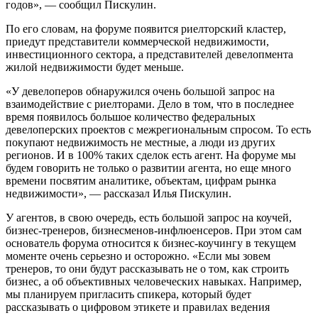
годов», — сообщил Пискулин.
По его словам, на форуме появится риелторский кластер,
приедут представители коммерческой недвижимости,
инвестиционного сектора, а представителей девелопмента
жилой недвижимости будет меньше.
«У девелоперов обнаружился очень большой запрос на
взаимодействие с риелторами. Дело в том, что в последнее
время появилось большое количество федеральных
девелоперских проектов с межрегиональным спросом. То есть
покупают недвижимость не местные, а люди из других
регионов. И в 100% таких сделок есть агент. На форуме мы
будем говорить не только о развитии агента, но еще много
времени посвятим аналитике, объектам, цифрам рынка
недвижимости», — рассказал Илья Пискулин.
У агентов, в свою очередь, есть большой запрос на коучей,
бизнес-тренеров, бизнесменов-инфлюенсеров. При этом сам
основатель форума относится к бизнес-коучингу в текущем
моменте очень серьезно и осторожно. «Если мы зовем
тренеров, то они будут рассказывать не о том, как строить
бизнес, а об объективных человеческих навыках. Например,
мы планируем пригласить спикера, который будет
рассказывать о цифровом этикете и правилах ведения