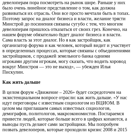
девелоперам пора посмотреть на рынок шире. Раньше у них
было очень линейное представление о том, как должна
развиваться их отрасль. Они все просто мечтали быть в топах.
Поэтому запрос на диалог бизнеса и власти, желание трясти
Минстрой до посинения связаны сугубо с тем, что многим
девелоперам пришлось отказаться от своих грез. Конечно, на
нашем форуме обязательно будет диалог бизнеса и власти.
Сама власть за этот диалог. Но я как застройщик, как
организатор форума и как человек, который видит и участвует
в определенных процессах, которые связаны с объединениями
застройщиков, с продажей земельного банка одними
игроками другим игрокам, могу сказать, что водить хоровод
вокруг Минстроя — это не выход», — убежден Илья
Пискулин.
Как жить дальше
В целом форум «Движение – 2026» будет сосредоточен на
экзистенциальном вопросе отрасли: как жить дальше. «У нас
идут переговоры с известным социологом из ВЦИОМ. В
целом мы приглашаем самых известных социологов,
демографов, политологов, макроэкономистов. Постараемся
привести людей, которые больше всего в цифрах копаются, а
выводы пусть делают сами застройщики. Мы попробуем
позвать девелоперов, которые проходили кризис 2008 и 2015