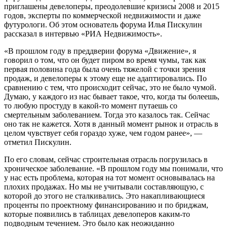
приглашены девелоперы, преодолевшие кризисы 2008 и 2015
годов, эксперты по коммерческой недвижимости и даже
футурологи. Об этом основатель форума Илья Пискулин
рассказал в интервью «РИА Недвижимость».
«В прошлом году в преддверии форума «Движение», я
говорил о том, что он будет пиром во время чумы, так как
первая половина года была очень тяжелой с точки зрения
продаж, и девелоперы к этому еще не адаптировались. По
сравнению с тем, что происходит сейчас, это не было чумой.
Думаю, у каждого из нас бывает такое, что, когда ты болеешь,
то любую простуду в какой-то момент путаешь со
смертельным заболеванием. Тогда это казалось так. Сейчас
оно так не кажется. Хотя в данный момент рынок и отрасль в
целом чувствует себя гораздо хуже, чем годом ранее», —
отметил Пискулин.
По его словам, сейчас строительная отрасль погрузилась в
хроническое заболевание. «В прошлом году мы понимали, что
у нас есть проблема, которая на тот момент основывалась на
плохих продажах. Но мы не учитывали составляющую, с
которой до этого не сталкивались. Это накапливающиеся
проценты по проектному финансированию и по бриджам,
которые появились в таблицах девелоперов каким-то
подводным течением. Это было как неожиданно