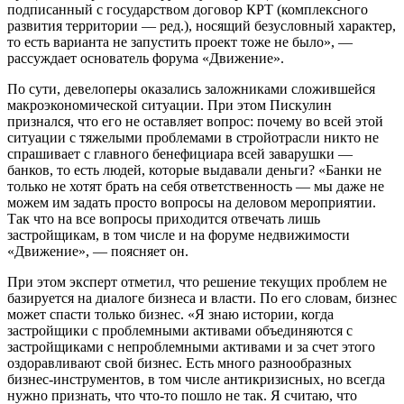
подписанный с государством договор КРТ (комплексного
развития территории — ред.), носящий безусловный характер,
то есть варианта не запустить проект тоже не было», —
рассуждает основатель форума «Движение».
По сути, девелоперы оказались заложниками сложившейся
макроэкономической ситуации. При этом Пискулин
признался, что его не оставляет вопрос: почему во всей этой
ситуации с тяжелыми проблемами в стройотрасли никто не
спрашивает с главного бенефициара всей заварушки —
банков, то есть людей, которые выдавали деньги? «Банки не
только не хотят брать на себя ответственность — мы даже не
можем им задать просто вопросы на деловом мероприятии.
Так что на все вопросы приходится отвечать лишь
застройщикам, в том числе и на форуме недвижимости
«Движение», — поясняет он.
При этом эксперт отметил, что решение текущих проблем не
базируется на диалоге бизнеса и власти. По его словам, бизнес
может спасти только бизнес. «Я знаю истории, когда
застройщики с проблемными активами объединяются с
застройщиками с непроблемными активами и за счет этого
оздоравливают свой бизнес. Есть много разнообразных
бизнес-инструментов, в том числе антикризисных, но всегда
нужно признать, что что-то пошло не так. Я считаю, что