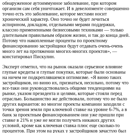
обнаруженное аутоиммунное заболевание, при котором
организм сам себя уничтожает. И в девелопменте совершенно
точно есть это заболевание, которое местами носит
хронический характер. Оно точно не будет лечиться
аспирином, докладом, отдельными мерами поддержки,
классно примененными бизнесовыми техниками — только
длительным правильным образом жизни, и так до конца дней.
Потому что накопленные проценты по проектному
финансированию застройщики будут отдавать очень-очень
много лет на протяжении многих-многих проектов», —
констатировал Пискулин.
Эксперт отметил, что на рынок оказали серьезное влияние
глупые кредиты и глупые покупки, которые были основаны
на ничем не подкреплявшемся оптимизме. «Я виню таких
застройщиков, но виню их, признаться, несильно, потому что
все-таки они руководствовались общими тенденциями на
рынке, указом президента и целями, которые стояли перед
отраслью. Большинство же действовали, потому что не было
других вариантов: во многие проекты компании заходили с
точки зрения земли при ключевой ставке на уровне 6-7%, а в
банк за проектным финансированием они уже пришли при
ставке в 21% и уже не могли получить никаких других
условий, кроме как ключевая ставка плюс еще сколько-то
процентов. При этом на руках у застройщиков зачастую был