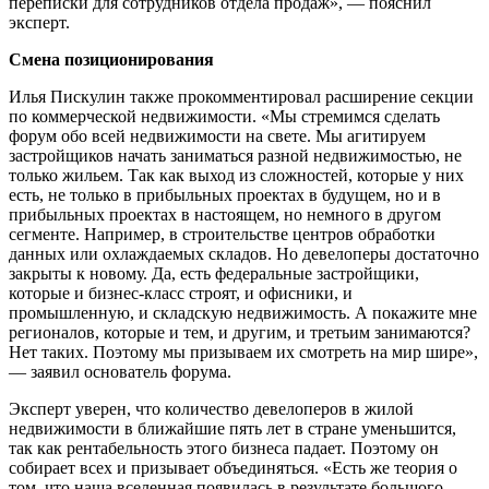
переписки для сотрудников отдела продаж», — пояснил
эксперт.
Смена позиционирования
Илья Пискулин также прокомментировал расширение секции
по коммерческой недвижимости. «Мы стремимся сделать
форум обо всей недвижимости на свете. Мы агитируем
застройщиков начать заниматься разной недвижимостью, не
только жильем. Так как выход из сложностей, которые у них
есть, не только в прибыльных проектах в будущем, но и в
прибыльных проектах в настоящем, но немного в другом
сегменте. Например, в строительстве центров обработки
данных или охлаждаемых складов. Но девелоперы достаточно
закрыты к новому. Да, есть федеральные застройщики,
которые и бизнес-класс строят, и офисники, и
промышленную, и складскую недвижимость. А покажите мне
регионалов, которые и тем, и другим, и третьим занимаются?
Нет таких. Поэтому мы призываем их смотреть на мир шире»,
— заявил основатель форума.
Эксперт уверен, что количество девелоперов в жилой
недвижимости в ближайшие пять лет в стране уменьшится,
так как рентабельность этого бизнеса падает. Поэтому он
собирает всех и призывает объединяться. «Есть же теория о
том, что наша вселенная появилась в результате большого