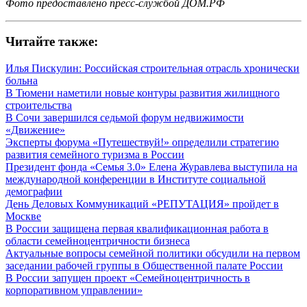
Фото предоставлено пресс-службой ДОМ.РФ
Читайте также:
Илья Пискулин: Российская строительная отрасль хронически
больна
В Тюмени наметили новые контуры развития жилищного
строительства
В Сочи завершился седьмой форум недвижимости
«Движение»
Эксперты форума «Путешествуй!» определили стратегию
развития семейного туризма в России
Президент фонда «Семья 3.0» Елена Журавлева выступила на
международной конференции в Институте социальной
демографии
День Деловых Коммуникаций «РЕПУТАЦИЯ» пройдет в
Москве
В России защищена первая квалификационная работа в
области семейноцентричности бизнеса
Актуальные вопросы семейной политики обсудили на первом
заседании рабочей группы в Общественной палате России
В России запущен проект «Семейноцентричность в
корпоративном управлении»