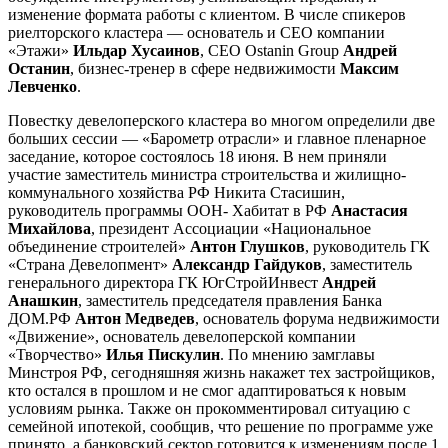
изменение формата работы с клиентом. В числе спикеров
риелторского кластера — основатель и CEO компании
«Этажи»
Ильдар Хусаинов
, CEO Ostanin Group
Андрей
Останин
, бизнес-тренер в сфере недвижимости
Максим
Левченко
.
Повестку девелоперского кластера во многом определили две
больших сессии — «Барометр отрасли» и главное пленарное
заседание, которое состоялось 18 июня. В нем приняли
участие заместитель министра строительства и жилищно-
коммунального хозяйства РФ Никита Стасишин,
руководитель программы ООН- Хабитат в РФ
Анастасия
Михайлова
, президент Ассоциации «Национальное
объединение строителей»
Антон Глушков
, руководитель ГК
«Страна Девелопмент»
Александр Гайдуков
, заместитель
генерального директора ГК ЮгСтройИнвест
Андрей
Анашкин
, заместитель председателя правления Банка
ДОМ.РФ
Антон Медведев
, основатель форума недвижимости
«Движение», основатель девелоперской компании
«Творчество»
Илья Пискулин
. По мнению замглавы
Минстроя РФ, сегодняшняя жизнь накажет тех застройщиков,
кто остался в прошлом и не смог адаптироваться к новым
условиям рынка. Также он прокомментировал ситуацию с
семейной ипотекой, сообщив, что решение по программе уже
принято, а банковский сектор готовится к изменениям после 1