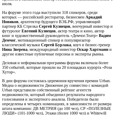
июля.
На форуме этого года выступили 318 спикеров, среди
которых — российский ресторатор, бизнесмен
Аркадий
Новиков
, архитектор будущего ВЭБ.РФ, управляющий
партнер КБ Стрелка
Сергей Кузнецов
, венчурный инвестор и
футуролог
Евгений Кузнецов
, актер театра и кино, автор
книг и художественный руководитель «Демчог.Театр»
Вадим
Демчог
, мотивационный спикер и популяризатор
классической музыки
Сергей Бурлака
, коуч и бизнес-тренер
Нина Зверева
, международный инвестор
Оскар Хартманн
и
другие известные публичные персоны и эксперты рынка.
Деловая и неформальная программа форума включала более
350 событий, которые прошли на 20 площадках курорта «Роза
Хутор».
В дни форума состоялась церемония вручения премии Urban.
Медиа о недвижимости Движение.ру совместно с командой
Urban представили собственный рейтинг агентств
недвижимости, который объединил результаты народного
голосования и экспертного анализа. Победители были
определены в четырех номинациях, в зависимости от размера
штата компании: ДВ МЕТРИЯ (до 100 чел), СР «ПОЛЕЗНЫЕ
ЛЮДИ» (101-1000 чел), Этажи (более 1000 чел) и Whitewill