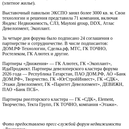
(элитное жилье).
Выставочный павильон ЭКСПО занял более 3000 кв. м. Свои
технологии и решения представила 71 компания, включая
Яндекс Недвижимость, СЛЗ, Maytoni group, DDX, Атлас
Девелопмент, Экоплант.
За четыре дня форума было подписано 24 соглашения о
партнерстве и сотрудничестве. В числе подписантов:
ДОМ.РФ Технологии, Сделка.рф, МТС, ГК ТОЧНО,
Ростелеком, ГК Алютех и другие.
Партнеры «Движения» — ГК Алютех, ГК «Экоплант»,
ИдаПроджект. Партнеры девелоперского кластера форума
2026 года — Республика Татарстан, ПАО ДОМ.РФ, АО «Банк
ДОМ.РФ», Творчество, ГК «ЮгСтройИнвест», ГК «СДК»,
Этажи Девелопмент, ГК «Паритет Девелопмент», ДЕВИЖН,
ПАО «Банк ПСБ».
Партнеры риелторского кластера — ГК «СДК», Element,
Творчество, Текта Групп, ГК ТОЧНО, компания «Этажи».
Фото предоставлено пресс-службой форум недвижимости