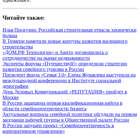
«Движение».
Читайте также:
Илья Пискулин: Российская строительная отрасль хронически
больна
В Тюмени наметили новые контуры развития жилищного
строительства
«ДОМ.РФ Технологии» и Авито договорились о
сотрудничестве на рынке недвижимости
Эксперты форума «Путешествуй!» определили стратегию
развития семейного туризма в России
Президент фонда «Семья 3.0» Елена Журавлева выступила на
международной конференции в Институте социальной
демографии
День Деловых Коммуникаций «РЕПУТАЦИЯ» пройдет в
Москве
В России защищена первая квалификационная работа в
области семейноцентричности бизнеса
Актуальные вопросы семейной политики обсудили на первом
заседании рабочей группы в Общественной палате России
В России запущен проект «Семейноцентричность в
корпоративном управлении»