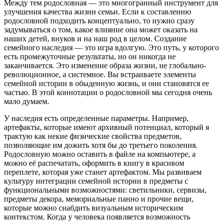
Между тем родословная — это многогранный инструмент для
улучшения качества жизни семьи. Если к составлению
родословной подходить концептуально, то нужно сразу
задумываться о том, какое влияние она может оказать на
наших детей, внуков и на наш род в целом. Создание
семейного наследия — это игра вдолгую. Это путь, у которого
есть промежуточные результаты, но он никогда не
заканчивается. Это изменение образа жизни, не глобально-
революционное, а системное. Вы встраиваете элементы
семейной истории в обыденную жизнь, и они становятся ее
частью. В этой коннотации о родословной мы сегодня очень
мало думаем.
У наследия есть определенные параметры. Например,
артефакты, которые имеют архивный потенциал, который я
трактую как некие физические свойства предметов,
позволяющие им дожить хотя бы до третьего поколения.
Родословную можно оставить в файле на компьютере, а
можно её распечатать, оформить в книгу в красивом
переплете, которая уже станет артефактом. Мы развиваем
культуру интеграции семейной истории в предметы с
функциональными возможностями: светильники, сервизы,
предметы декора, мемориальные панно и прочие вещи,
которые можно снабдить визуальным историческим
контекстом. Когда у человека появляется возможность