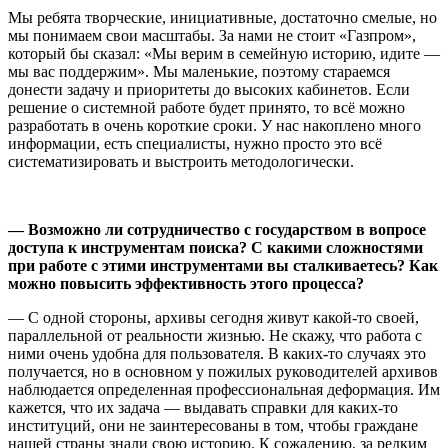
Мы ребята творческие, инициативные, достаточно смелые, но
мы понимаем свои масштабы. За нами не стоит «Газпром»,
который бы сказал: «Мы верим в семейную историю, идите —
мы вас поддержим». Мы маленькие, поэтому стараемся
донести задачу и приоритеты до высоких кабинетов. Если
решение о системной работе будет принято, то всё можно
разработать в очень короткие сроки. У нас накоплено много
информации, есть специалисты, нужно просто это всё
систематизировать и выстроить методологически.
—
Возможно ли сотрудничество с государством в вопросе
доступа к инструментам поиска? С какими сложностями
при работе с этими инструментами вы сталкиваетесь? Как
можно повысить эффективность этого процесса?
— С одной стороны, архивы сегодня живут какой-то своей,
параллельной от реальности жизнью. Не скажу, что работа с
ними очень удобна для пользователя. В каких-то случаях это
получается, но в основном у пожилых руководителей архивов
наблюдается определенная профессиональная деформация. Им
кажется, что их задача — выдавать справки для каких-то
институций, они не заинтересованы в том, чтобы граждане
нашей страны знали свою историю. К сожалению, за редким