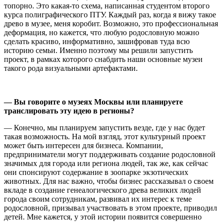
топорно. Это какая-то схема, написанная студентом второго
курса полиграфического ПТУ. Каждый раз, когда я вижу такое
древо в музее, меня коробит. Возможно, это профессиональная
деформация, но кажется, что любую родословную можно
сделать красиво, информативно, зашифровав туда всю
историю семьи. Именно поэтому мы решили запустить
проект, в рамках которого снабдить наши основные музеи
такого рода визуальными артефактами.
—
Вы говорите о музеях Москвы или планируете
транслировать эту идею в регионы?
— Конечно, мы планируем запустить везде, где у нас будет
такая возможность. На мой взгляд, этот культурный проект
может быть интересен для бизнеса. Компании,
предприниматели могут поддерживать создание родословной
значимых для города или региона людей, так же, как сейчас
они спонсируют содержание в зоопарке экзотических
животных. Для нас важно, чтобы бизнес рассказывал о своем
вкладе в создание генеалогического древа великих людей
города своим сотрудникам, развивал их интерес к теме
родословной, призывал участвовать в этом проекте, приводил
детей. Мне кажется, у этой истории появится совершенно