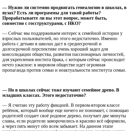
—
Нужно ли системно продвигать генеалогию в школах, в
вузах? Есть ли программы для такой работы?
Прорабатываете ли вы этот вопрос, может быть,
совместно с госструктурами, с НКО?
— Сейчас мы поддерживаем интерес к семейной истории у
взрослых пользователей, но этого недостаточно. Именно
работа с детьми в школах даст в среднесрочной и
долгосрочной перспективе очень хороший задел для
консолидации общества, развития пассионарных личностей,
для укрепления инстита брака, с которым сейчас происходит
нечто ужасное: в мировом обществе идет огромная
пропаганда против семьи и неактуальности института семьи.
—
Но в школах сейчас тоже изучают семейное древо. В
младших классах. Этого недостаточно?
— Я считаю эту работу фикцией. В первом-втором классе
ребёнок, который вообще еще ничего не понимает, с помощью
родителей создает своё родовое дерево, получает две минуты
славы, если родители заморочились и красиво всё оформили,
а через пять минут обо всем забывает. На данном этапе