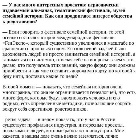
—
У вас много интересных проектов: периодически
издаваемый альманах, тематический фестиваль, музей
семейной истории. Как они продвигают интерес общества
к родословной?
— Если говорить о фестивале семейной истории, то этой
осенью состоялся второй международный фестиваль
«ГенЭкспо», который существенно увеличился в масштабе по
сравнению с прошлым годом. Его ключевой задачей было
вдохновить людей не просто заниматься семейной историей, а
заниматься ею системно, отвечая себе на вопросы: зачем я это
делаю, кто получатель этих знаний, какую форму они должны
приобрести и как мне составить дорожную карту, по которой я
буду идти, поставив какие-то цели?
Второй момент — показать, что семейная история очень
многогранна, что она не ограничивается генеалогией, что есть
много форм, которые будут вдохновлять человека и его
родных, есть определенные методики, позволяющие собрать
вокруг себя соратников, родственников.
Третья задача — в целом показать, что у нас в России
существует профильная индустрия, интересные проекты,
познакомить людей, которые работают в индустрии. Мне
кажется, в нашем деле очень важно заземляться, лично