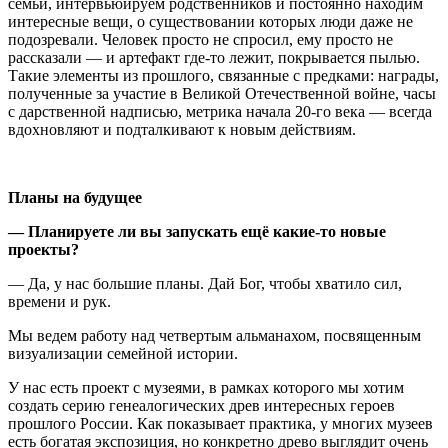
семьи, интервьюируем родственников и постоянно находим
интересные вещи, о существовании которых люди даже не
подозревали. Человек просто не спросил, ему просто не
рассказали — и артефакт где-то лежит, покрывается пылью.
Такие элементы из прошлого, связанные с предками: награды,
полученные за участие в Великой Отечественной войне, часы
с дарственной надписью, метрика начала 20-го века — всегда
вдохновляют и подталкивают к новым действиям.
Планы на будущее
—
Планируете ли вы запускать ещё какие-то новые
проекты?
— Да, у нас большие планы. Дай Бог, чтобы хватило сил,
времени и рук.
Мы ведем работу над четвертым альманахом, посвященным
визуализации семейной истории.
У нас есть проект с музеями, в рамках которого мы хотим
создать серию генеалогических древ интересных героев
прошлого России. Как показывает практика, у многих музеев
есть богатая экспозиция, но конкретно древо выглядит очень