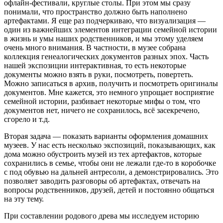
офлайн-фестивали, круглые столы. При этом мы сразу
понимали, что пространство должно быть наполнено
артефактами. Я еще раз подчеркиваю, что визуализация —
один из важнейших элементов интеграции семейной истории
в жизнь и умы наших родственников, и мы этому уделяем
очень много внимания. В частности, в музее собрана
коллекция генеалогических документов разных эпох. Часть
нашей экспозиции интерактивная, то есть некоторые
документы можно взять в руки, посмотреть, повертеть.
Можно записаться в архив, получить и посмотреть оригиналы
документов. Мне кажется, это немного упрощает восприятие
семейной истории, разбивает некоторые мифы о том, что
документов нет, ничего не сохранилось, всё засекречено,
сгорело и т.д.
Вторая задача — показать варианты оформления домашних
музеев. У нас есть несколько экспозиций, показывающих, как
дома можно обустроить музей из тех артефактов, которые
сохранились в семье, чтобы они не лежали где-то в коробочке
с под обувью на дальней антресоли, а демонстрировались. Это
позволяет заводить разговоры об артефактах, отвечать на
вопросы родственников, друзей, детей и постоянно общаться
на эту тему.
При составлении родового древа мы исследуем историю