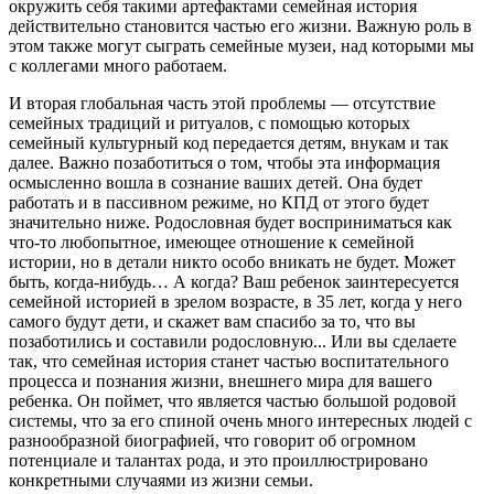
окружить себя такими артефактами семейная история
действительно становится частью его жизни. Важную роль в
этом также могут сыграть семейные музеи, над которыми мы
с коллегами много работаем.
И вторая глобальная часть этой проблемы — отсутствие
семейных традиций и ритуалов, с помощью которых
семейный культурный код передается детям, внукам и так
далее. Важно позаботиться о том, чтобы эта информация
осмысленно вошла в сознание ваших детей. Она будет
работать и в пассивном режиме, но КПД от этого будет
значительно ниже. Родословная будет восприниматься как
что-то любопытное, имеющее отношение к семейной
истории, но в детали никто особо вникать не будет. Может
быть, когда-нибудь… А когда? Ваш ребенок заинтересуется
семейной историей в зрелом возрасте, в 35 лет, когда у него
самого будут дети, и скажет вам спасибо за то, что вы
позаботились и составили родословную... Или вы сделаете
так, что семейная история станет частью воспитательного
процесса и познания жизни, внешнего мира для вашего
ребенка. Он поймет, что является частью большой родовой
системы, что за его спиной очень много интересных людей с
разнообразной биографией, что говорит об огромном
потенциале и талантах рода, и это проиллюстрировано
конкретными случаями из жизни семьи.