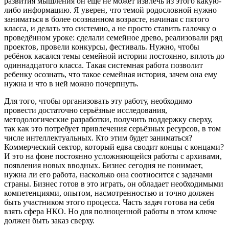
развития мышления он ещё не может извлечь из этого какую-
либо информацию. Я уверен, что темой родословной нужно
заниматься в более осознанном возрасте, начиная с пятого
класса, и делать это системно, а не просто ставить галочку о
проведённом уроке: сделали семейное древо, реализовали ряд
проектов, провели конкурсы, фестиваль. Нужно, чтобы
ребёнок касался темы семейной истории постоянно, вплоть до
одиннадцатого класса. Такая системная работа позволит
ребенку осознать, что такое семейная история, зачем она ему
нужна и что в ней можно почерпнуть.
Для того, чтобы организовать эту работу, необходимо
провести достаточно серьёзные исследования,
методологические разработки, получить поддержку сверху,
так как это потребует привлечения серьёзных ресурсов, в том
числе интеллектуальных. Кто этим будет заниматься?
Коммерческий сектор, который едва сводит концы с концами?
И это на фоне постоянно усложняющейся работы с архивами,
появления новых вводных. Бизнес сегодня не понимает,
нужна ли его работа, насколько она соотносится с задачами
страны. Бизнес готов в это играть, он обладает необходимыми
компетенциями, опытом, насмотренностью и точно должен
быть участником этого процесса. Часть задач готова на себя
взять сфера НКО. Но для полноценной работы в этом ключе
должен быть заказ сверху.