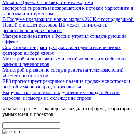
Михаил Царёв: Я считаю, что необходимо
экспериментировать и возвращаться к истокам маркетинга и
забытым инструментам
В Госдуме предложили новую модель ЖСК с господдержкой
Новый стандарт резервов ЦБ может уничтожить
региональный девелопмент
Материнский капитал в России утратил стимулирующий
эффект
Спортивная инфраструктура стала одним из ключевых
факторов выбора жилья
Минстрой хочет выявить «перегибы» во взаимодействии
банков и девелоперов
Минстрой призвал не спекулировать на теме изменений
«Семейной ипотеки»
ЕРЗ прогнозирует рекордное падение продаж новостроек и
рост объема нераспроданного жилья
Выручка застройщиков в крупнейших городах России
выросла, несмотря на охлаждение спроса
«Умная страна» — экспертная медиаплатформа, территория
умных идей и проектов.