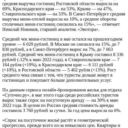
средняя выручка гостиниц Ростовской области выросла на
69%, Краснодарского края ― на 53%, Крыма ― на 47%,
Ставропольского края ― на 33%. В Санкт-Петербурге средняя
выручка мини-отелей выросла на 10%, а средние обороты
столичных мини-гостиниц снизились на 15%», ― отмечает
Николай Новиков, старший аналитик «Эвотора».
Средний чек мини-гостиниц в мае остался на прошлогоднем
уровне ― 6 029 рублей. В Москве он снизился на 15%, до 7
830 рублей, а в Санкт-Петербурге вырос на 7%, до 7 063
рублей. Средний чек мини-гостиниц в Крыму составил 8 336
рублей (-12% к маю 2022 года), в Ставропольском крае ― 7
164 рубля (+19%), в Краснодарском крае ― 6 111 рублей
(+10%), в Ростовской области ― 5 402 рубля (+13%). Рост
среднего чека связан с тем, что туристы дольше живут в
гостиницах и покупают больше дополнительных услуг.
По данным сервиса онлайн-бронирования жилья для отдыха
«Суточно.ру», в мае этого года среди российских туристов
вырос также спрос на посуточную аренду — на 30% к маю
2022 года. В целом по России средняя стоимость аренды
составила 3 760 рублей за сутки. За год цена выросла на 6%.
«Спрос на посуточное жильё растёт в геометрической
прогрессии, прежде всего из-за невысоких цен. Квартиры и