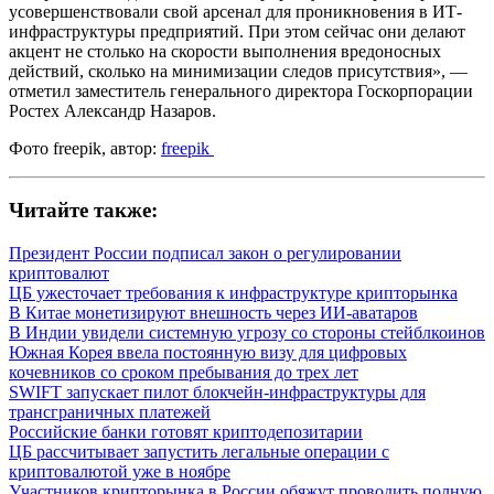
усовершенствовали свой арсенал для проникновения в ИТ-
инфраструктуры предприятий. При этом сейчас они делают
акцент не столько на скорости выполнения вредоносных
действий, сколько на минимизации следов присутствия», —
отметил заместитель генерального директора Госкорпорации
Ростех Александр Назаров.
Фото freepik, автор:
freepik
Читайте также:
Президент России подписал закон о регулировании
криптовалют
ЦБ ужесточает требования к инфраструктуре крипторынка
В Китае монетизируют внешность через ИИ-аватаров
В Индии увидели системную угрозу со стороны стейблкоинов
Южная Корея ввела постоянную визу для цифровых
кочевников со сроком пребывания до трех лет
SWIFT запускает пилот блокчейн-инфраструктуры для
трансграничных платежей
Российские банки готовят криптодепозитарии
ЦБ рассчитывает запустить легальные операции с
криптовалютой уже в ноябре
Участников крипторынка в России обяжут проводить полную