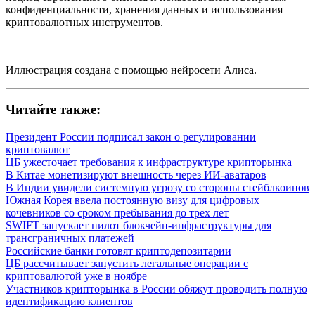
конфиденциальности, хранения данных и использования
криптовалютных инструментов.
Иллюстрация создана с помощью нейросети Алиса.
Читайте также:
Президент России подписал закон о регулировании
криптовалют
ЦБ ужесточает требования к инфраструктуре крипторынка
В Китае монетизируют внешность через ИИ-аватаров
В Индии увидели системную угрозу со стороны стейблкоинов
Южная Корея ввела постоянную визу для цифровых
кочевников со сроком пребывания до трех лет
SWIFT запускает пилот блокчейн-инфраструктуры для
трансграничных платежей
Российские банки готовят криптодепозитарии
ЦБ рассчитывает запустить легальные операции с
криптовалютой уже в ноябре
Участников крипторынка в России обяжут проводить полную
идентификацию клиентов