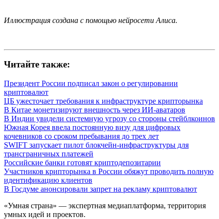
Иллюстрация создана с помощью нейросети Алиса.
Читайте также:
Президент России подписал закон о регулировании
криптовалют
ЦБ ужесточает требования к инфраструктуре крипторынка
В Китае монетизируют внешность через ИИ-аватаров
В Индии увидели системную угрозу со стороны стейблкоинов
Южная Корея ввела постоянную визу для цифровых
кочевников со сроком пребывания до трех лет
SWIFT запускает пилот блокчейн-инфраструктуры для
трансграничных платежей
Российские банки готовят криптодепозитарии
Участников крипторынка в России обяжут проводить полную
идентификацию клиентов
В Госдуме анонсировали запрет на рекламу криптовалют
«Умная страна» — экспертная медиаплатформа, территория
умных идей и проектов.