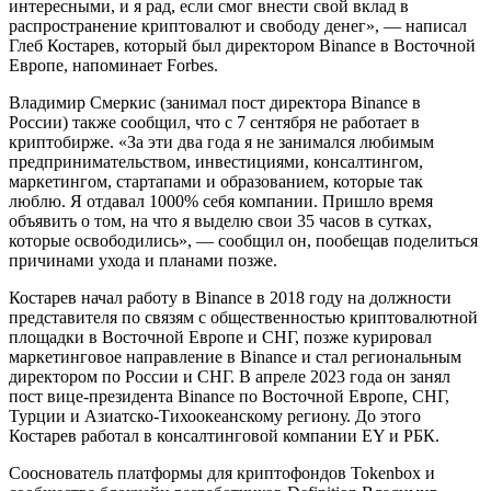
интересными, и я рад, если смог внести свой вклад в
распространение криптовалют и свободу денег», — написал
Глеб Костарев, который был директором Binance в Восточной
Европе, напоминает Forbes.
Владимир Смеркис (занимал пост директора Binance в
России) также сообщил, что с 7 сентября не работает в
криптобирже. «За эти два года я не занимался любимым
предпринимательством, инвестициями, консалтингом,
маркетингом, стартапами и образованием, которые так
люблю. Я отдавал 1000% себя компании. Пришло время
объявить о том, на что я выделю свои 35 часов в сутках,
которые освободились», — сообщил он, пообещав поделиться
причинами ухода и планами позже.
Костарев начал работу в Binance в 2018 году на должности
представителя по связям с общественностью криптовалютной
площадки в Восточной Европе и СНГ, позже курировал
маркетинговое направление в Binance и стал региональным
директором по России и СНГ. В апреле 2023 года он занял
пост вице-президента Binance по Восточной Европе, СНГ,
Турции и Азиатско-Тихоокеанскому региону. До этого
Костарев работал в консалтинговой компании EY и РБК.
Сооснователь платформы для криптофондов Tokenbox и