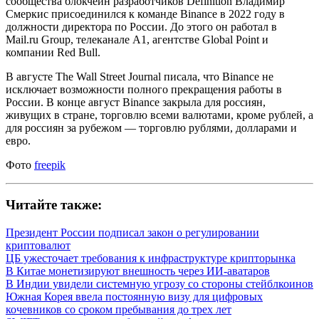
сообщества блокчейн разработчиков Definition Владимир
Смеркис присоединился к команде Binance в 2022 году в
должности директора по России. До этого он работал в
Mail.ru Group, телеканале A1, агентстве Global Point и
компании Red Bull.
В августе The Wall Street Journal писала, что Binance не
исключает возможности полного прекращения работы в
России. В конце август Binance закрыла для россиян,
живущих в стране, торговлю всеми валютами, кроме рублей, а
для россиян за рубежом — торговлю рублями, долларами и
евро.
Фото
freepik
Читайте также:
Президент России подписал закон о регулировании
криптовалют
ЦБ ужесточает требования к инфраструктуре крипторынка
В Китае монетизируют внешность через ИИ-аватаров
В Индии увидели системную угрозу со стороны стейблкоинов
Южная Корея ввела постоянную визу для цифровых
кочевников со сроком пребывания до трех лет