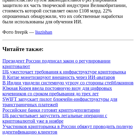
защитило их часть творческой индустрии Великобритании,
стоимость которой составляет около £108 млрд. 22%
опрошенных обнаружили, что их собственные наработки
были использованы для обучения ИИ.
Фото freepik —
liuzishan
Читайте также:
Президент России подписал закон о регулировании
криптовалют
ЦБ ужесточает требования к инфраструктуре крипторынка
В Китае монетизируют внешность через ИИ-аватаров
В Индии увидели системную угрозу со стороны стейблкоинов
Южная Корея ввела постоянную визу для цифровых
кочевников со сроком пребывания до трех лет
SWIFT запускает пилот блокчейн-инфраструктуры для
трансграничных платежей
Российские банки готовят криптодепозитарии
ЦБ рассчитывает запустить легальные операции с
криптовалютой уже в ноябре
Участников крипторынка в России обяжут проводить полную
идентификацию клиентов