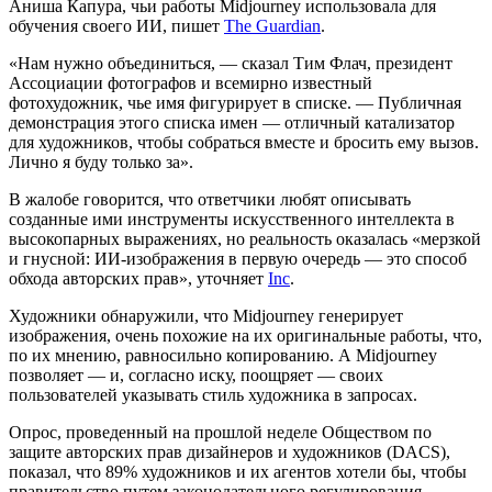
Аниша Капура, чьи работы Midjourney использовала для
обучения своего ИИ, пишет
The Guardian
.
«Нам нужно объединиться, — сказал Тим Флач, президент
Ассоциации фотографов и всемирно известный
фотохудожник, чье имя фигурирует в списке. — Публичная
демонстрация этого списка имен — отличный катализатор
для художников, чтобы собраться вместе и бросить ему вызов.
Лично я буду только за».
В жалобе говорится, что ответчики любят описывать
созданные ими инструменты искусственного интеллекта в
высокопарных выражениях, но реальность оказалась «мерзкой
и гнусной: ИИ-изображения в первую очередь — это способ
обхода авторских прав», уточняет
Inc
.
Художники обнаружили, что Midjourney генерирует
изображения, очень похожие на их оригинальные работы, что,
по их мнению, равносильно копированию. А Midjourney
позволяет — и, согласно иску, поощряет — своих
пользователей указывать стиль художника в запросах.
Опрос, проведенный на прошлой неделе Обществом по
защите авторских прав дизайнеров и художников (DACS),
показал, что 89% художников и их агентов хотели бы, чтобы
правительство путем законодательного регулирования