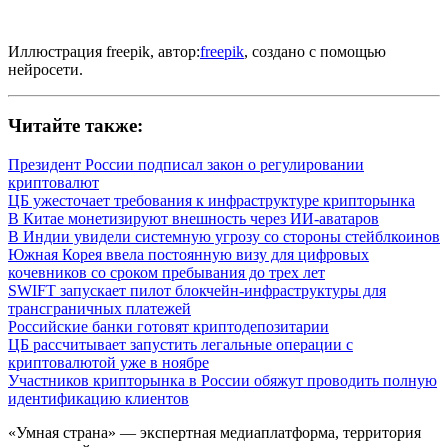
Иллюстрация freepik, автор:
freepik
, создано с помощью
нейросети.
Читайте также:
Президент России подписал закон о регулировании
криптовалют
ЦБ ужесточает требования к инфраструктуре крипторынка
В Китае монетизируют внешность через ИИ-аватаров
В Индии увидели системную угрозу со стороны стейблкоинов
Южная Корея ввела постоянную визу для цифровых
кочевников со сроком пребывания до трех лет
SWIFT запускает пилот блокчейн-инфраструктуры для
трансграничных платежей
Российские банки готовят криптодепозитарии
ЦБ рассчитывает запустить легальные операции с
криптовалютой уже в ноябре
Участников крипторынка в России обяжут проводить полную
идентификацию клиентов
«Умная страна» — экспертная медиаплатформа, территория