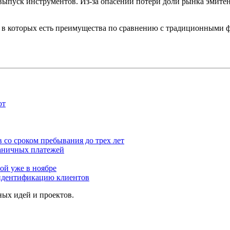
выпуск инструментов. Из-за опасений потери доли рынка эмите
, в которых есть преимущества по сравнению с традиционными 
ют
со сроком пребывания до трех лет
раничных платежей
ой уже в ноябре
 идентификацию клиентов
ых идей и проектов.