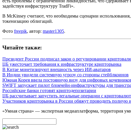
есть проблемы с ограниченной ликвидностью, что сдерживает 
задействуя инфраструктуру TradFi».
В McKinsey считают, что необходимы сценарии использования
токенизацию облигаций.
Фото
freepik
, автор:
master1305
.
Читайте также:
Президент России подписал закон о регулировании криптовал
ЦБ ужесточает требования к инфраструктуре крипторынка
В Китае монетизируют внешность через ИИ-аватаров
В Индии увидели системную угрозу со стороны стейблкоинов
Южная Корея ввела постоянную визу для цифровых кочевников 
SWIFT запускает пилот блокчейн-инфраструктуры для трансг
Российские банки готовят криптодепозитарии
ЦБ рассчитывает запустить легальные операции с криптовалют
Участников крипторынка в России обяжут проводить полную
«Умная страна» — экспертная медиаплатформа, территория умн