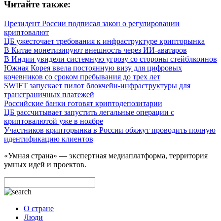
Читайте также:
Президент России подписал закон о регулировании
криптовалют
ЦБ ужесточает требования к инфраструктуре крипторынка
В Китае монетизируют внешность через ИИ-аватаров
В Индии увидели системную угрозу со стороны стейблкоинов
Южная Корея ввела постоянную визу для цифровых
кочевников со сроком пребывания до трех лет
SWIFT запускает пилот блокчейн-инфраструктуры для
трансграничных платежей
Российские банки готовят криптодепозитарии
ЦБ рассчитывает запустить легальные операции с
криптовалютой уже в ноябре
Участников крипторынка в России обяжут проводить полную
идентификацию клиентов
«Умная страна» — экспертная медиаплатформа, территория
умных идей и проектов.
О стране
Люди