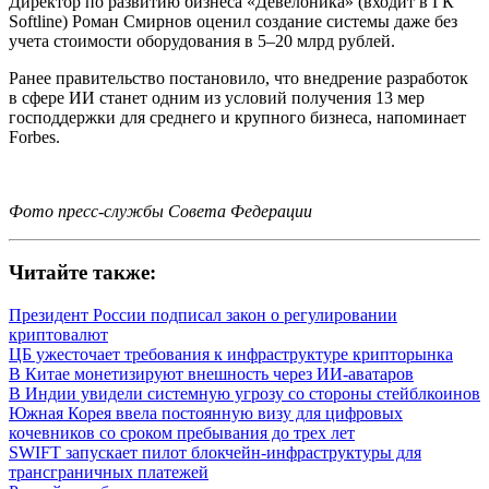
Директор по развитию бизнеса «Девелоника» (входит в ГК
Softline) Роман Смирнов оценил создание системы даже без
учета стоимости оборудования в 5–20 млрд рублей.
Ранее правительство постановило, что внедрение разработок
в сфере ИИ станет одним из условий получения 13 мер
господдержки для среднего и крупного бизнеса, напоминает
Forbes.
Фото пресс-службы Совета Федерации
Читайте также:
Президент России подписал закон о регулировании
криптовалют
ЦБ ужесточает требования к инфраструктуре крипторынка
В Китае монетизируют внешность через ИИ-аватаров
В Индии увидели системную угрозу со стороны стейблкоинов
Южная Корея ввела постоянную визу для цифровых
кочевников со сроком пребывания до трех лет
SWIFT запускает пилот блокчейн-инфраструктуры для
трансграничных платежей