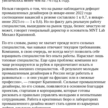
увеличилось менее чем на 7% год к году.
Нельзя говорить о том, что на рынке наблюдается дефицит
промышленных дизайнеров (в январе-июне 2022 года
соотношение вакансий к резюме составляло 1 к 0,7, в январе-
июне 2023-го — 1 к 0,6). Но по факту дать реальную работу
специалистам, вышедшим на рынок труда, бизнес зачастую не
может, говорит генеральный директор и основатель MNT Lab
Михаил Крапивной.
По его словам, рынку не хватает прежде всего сильных
специалистов, чьи навыки отвечают текущим требованиям.
Компании, в свою очередь, не всегда могут позволить себе
взращивать специалистов без опыта работы. Нарасхват лишь
топовые специалисты. Еще одна проблема: компании все
чаще релоцируются за рубеж и предпочитают искать и
развивать внешних специалистов. «В результате молодым
промышленным дизайнерам в России негде работать и
развиваться — и они уходят на фриланс или в смежные
профессии», — говорит Крапивной. Сильные промышленные
дизайнеры, по его словам, появляются в основном благодаря
проектам, стартапам и корпорациям, которые готовы
рисковать и правильно управлять молодыми и неопытными
сотрудниками. Работа в креативных бюро и лабораториях
промышленного дизайна может стать одним из карьерных
лифтов для таких работников.