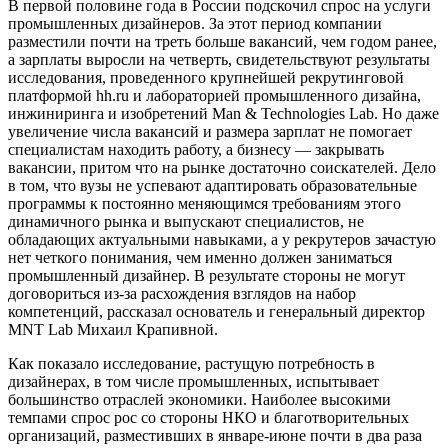
В первой половине года в России подскочил спрос на услуги
промышленных дизайнеров. За этот период компании
разместили почти на треть больше вакансий, чем годом ранее,
а зарплаты выросли на четверть, свидетельствуют результаты
исследования, проведенного крупнейшей рекрутинговой
платформой hh.ru и лабораторией промышленного дизайна,
инжиниринга и изобретений Man & Technologies Lab. Но даже
увеличение числа вакансий и размера зарплат не помогает
специалистам находить работу, а бизнесу — закрывать
вакансии, притом что на рынке достаточно соискателей. Дело
в том, что вузы не успевают адаптировать образовательные
программы к постоянно меняющимся требованиям этого
динамичного рынка и выпускают специалистов, не
обладающих актуальными навыками, а у рекрутеров зачастую
нет четкого понимания, чем именно должен заниматься
промышленный дизайнер. В результате стороны не могут
договориться из-за расхождения взглядов на набор
компетенций, рассказал основатель и генеральный директор
MNT Lab Михаил Крапивной.
Как показало исследование, растущую потребность в
дизайнерах, в том числе промышленных, испытывает
большинство отраслей экономики. Наиболее высокими
темпами спрос рос со стороны НКО и благотворительных
организаций, разместивших в январе-июне почти в два раза