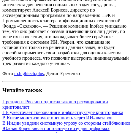
интеллекта для решения социальных задач государства, —
комментирует Алексей Борисов, директор по
акселерационным программам по направлению ТЭК и
Промышленность кластера информационных технологий
Фонда «Сколково». — Решение компании Inoface уникально
тем, что оно работает с базами изменяющихся лиц детей, по
мере их взросления, что накладывает более серьёзные
требования к системам ИИ. Уверен, что компания не
остановится только на решении данных задач, но будет
способна применить свои разработки для оценки качества
учебного процесса, что позволит выстроить индивидуальный
трек развития каждого ученика».
Фото
m.hightech.plus
, Денис Еременко
Читайте также:
Президент России подписал закон о регулировании
криптовалют
ЦБ ужесточает требования к инфраструктуре крипторынка
В Китае монетизируют внешность через ИИ-аватаров
В Индии увидели системную угрозу со стороны стейблкоинов
Южная Корея ввела постоянную визу для цифровых