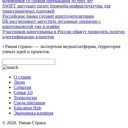
кочевников со сроком пребывания до трех лет
SWIFT запускает пилот блокчейн-инфраструктуры для
трансграничных платежей
Российские банки готовят криптодепозитарии
ЦБ рассчитывает запустить легальные операции с
криптовалютой уже в ноябре
Участников крипторынка в России обяжут проводить полную
идентификацию клиентов
«Умная страна» — экспертная медиаплатформа, территория
умных идей и проектов.
О стране
Люди
События
Семья 3.0
Технологии
Среда обитания
Education Hub
Экономика влияния
© 2026. Умная Страна