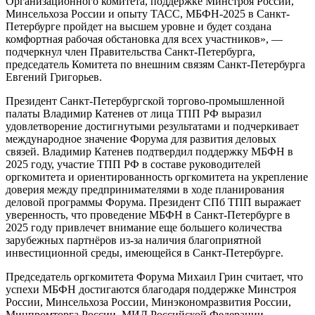
Организационного комитета, поддержке Минстроя России,
Минсельхоза России и опыту ТАСС, МБФН-2025 в Санкт-
Петербурге пройдет на высшем уровне и будет создана
комфортная рабочая обстановка для всех участников», —
подчеркнул член Правительства Санкт-Петербурга,
председатель Комитета по внешним связям Санкт-Петербурга
Евгений Григорьев.
Президент Санкт-Петербургской торгово-промышленной
палаты Владимир Катенев от лица ТПП РФ выразил
удовлетворение достигнутыми результатами и подчеркивает
международное значение Форума для развития деловых
связей. Владимир Катенев подтвердил поддержку МБФН в
2025 году, участие ТПП РФ в составе руководителей
оргкомитета и ориентированность оргкомитета на укрепление
доверия между предпринимателями в ходе планирования
деловой программы Форума. Президент СПб ТПП выражает
уверенность, что проведение МБФН в Санкт-Петербурге в
2025 году привлечет внимание еще большего количества
зарубежных партнёров из-за наличия благоприятной
инвестиционной среды, имеющейся в Санкт-Петербурге.
Председатель оргкомитета Форума Михаил Грин считает, что
успехи МБФН достигаются благодаря поддержке Минстроя
России, Минсельхоза России, Минэкономразвития России,
Минпромторга России, МИД Российской Федерации,