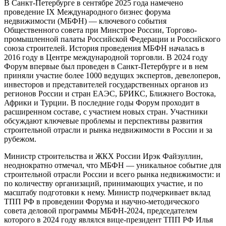
В Санкт-Петербурге в сентябре 2025 года намечено
проведение IХ Международного бизнес форума
недвижимости (МБФН) — ключевого события
Общественного совета при Минстрое России, Торгово-
промышленной палаты Российской Федерации и Российского
союза строителей. История проведения МБФН началась в
2016 году в Центре международной торговли. В 2024 году
Форум впервые был проведен в Санкт-Петербурге и в нем
приняли участие более 1000 ведущих экспертов, девелоперов,
инвесторов и представителей государственных органов из
регионов России и стран ЕАЭС, БРИКС, Ближнего Востока,
Африки и Турции. В последние годы Форум проходит в
расширенном составе, с участием новых стран. Участники
обсуждают ключевые проблемы и перспективы развития
строительной отрасли и рынка недвижимости в России и за
рубежом.
Министр строительства и ЖКХ России Ирэк Файзуллин,
неоднократно отмечал, что МБФН — уникальное событие для
строительной отрасли России и всего рынка недвижимости: и
по количеству организаций, принимающих участие, и по
масштабу подготовки к нему. Министр подчеркивает вклад
ТПП РФ в проведении Форума и научно-методического
совета деловой программы МБФН-2024, председателем
которого в 2024 году являлся вице-президент ТПП РФ Илья