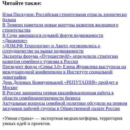
Читайте также:
Илья Пискулин: Российская строительная отрасль хронически
больна
В Тюмени наметили новые контуры развития жилищного
строительства
В Сочи завершился седьмой форум недвижимости
«Движение»
«ДОМ.РФ Технологии» и Авито договорились о
сотрудничестве на рынке недвижимости
Эксперты форума «Путешествуй!» определили стратегию
развития семейного туризма в России
Президент фонда «Семья 3.0» Елена Журавлева выступила на
международной конференции в Институте социальной
демографии
День Деловых Коммуникаций «РЕПУТАЦИЯ» пройдет в
Москве
В России защищена первая квалификационная работа в
области семейноцентричности бизнеса
Актуальные вопросы семейной политики обсудили на первом
заседании рабочей группы в Общественной палате России
«Умная страна» — экспертная медиаплатформа, территория
умных идей и проектов.