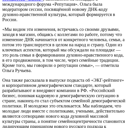
международного форума «Репутация». Ольга была
модератором сессии, посвящённой новому ДНК-коду
духовно-нравственной культуры, который формируется в
России.
«Мы видим эти изменения, встречаясь со своими друзьями,
заходя в магазин, общаясь с коллегами по работе, потому что
изменение ДНК начинается от конкретного человека, семьи, а
потом это транслируется в целом на народ и страну. Один из
ключевых аспектов, который мы обсуждали на площадке —
это роль семьи в формировании духовно-нравственного кода,
в его продвижении, в том числе, через семейные традиции.
Кроме того, мы говорили о репутации семьи», — отметила
Ольга Ручьева.
Она также рассказала в выпуске подкаста об «ЭКГ-рейтинге»
и корпоративном демографическом стандарте, который
разрабатывают и внедряют компании в РФ. «Российский
бизнес, понимая кадровую и демографическую ситуацию в
стране, наконец-то стал субъектом семейной демографической
политики. И молодежи это откликается. Мы наблюдаем, что
молодые люди вместе с политиками, учеными, действительно
являются сотворцами нового кода духовной массовой
культуры страны, а понятие семейноцентричности становится
лидирующим принципом нового русского подхода к