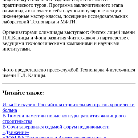
практического туров. Программа заключительного этапа
олимпиады включает в себя научно-популярные лекции,
инженерные мастер-классы, посещение исследовательских
лабораторий Технопарка и МФТИ.
Организаторами олимпиады выступают: Физтех-лицей имени
П.Л.Капицы и Фонд развития Физтех-школ в партнерстве с
ведущими технологическими компаниями и научными
институтами.
Фото предоставлено пресс-службой Технопарка Физтех-лицея
имени П.Л. Капицы.
Читайте также:
Илья Пискулин: Российская строительная отрасль хронически
больна
В Тюмени наметили новые контуры развития жилищного
строительства
В Сочи завершился седьмой форум недвижимости
«Движение»
«ДОМ.РФ Технологии» и Авито договорились о