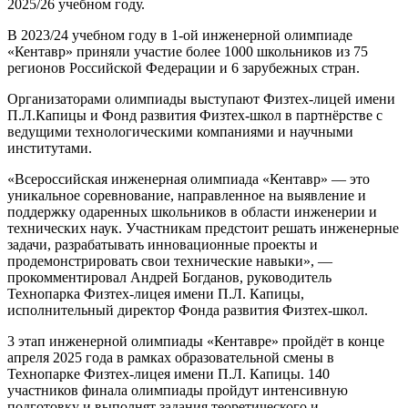
2025/26 учебном году.
В 2023/24 учебном году в 1-ой инженерной олимпиаде
«Кентавр» приняли участие более 1000 школьников из 75
регионов Российской Федерации и 6 зарубежных стран.
Организаторами олимпиады выступают Физтех-лицей имени
П.Л.Капицы и Фонд развития Физтех-школ в партнёрстве с
ведущими технологическими компаниями и научными
институтами.
«Всероссийская инженерная олимпиада «Кентавр» — это
уникальное соревнование, направленное на выявление и
поддержку одаренных школьников в области инженерии и
технических наук. Участникам предстоит решать инженерные
задачи, разрабатывать инновационные проекты и
продемонстрировать свои технические навыки», —
прокомментировал Андрей Богданов, руководитель
Технопарка Физтех-лицея имени П.Л. Капицы,
исполнительный директор Фонда развития Физтех-школ.
3 этап инженерной олимпиады «Кентавре» пройдёт в конце
апреля 2025 года в рамках образовательной смены в
Технопарке Физтех-лицея имени П.Л. Капицы. 140
участников финала олимпиады пройдут интенсивную
подготовку и выполнят задания теоретического и