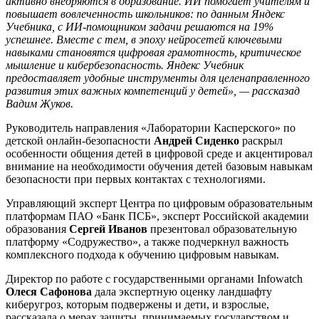
активно внедряются в образование. ИИ помогает учителям и
повышает вовлеченность школьников: по данным Яндекс
Учебника, с ИИ-помощником задачи решаются на 19%
успешнее. Вместе с тем, в эпоху нейросетей ключевыми
навыками становятся цифровая грамотность, критическое
мышление и кибербезопасность. Яндекс Учебник
предоставляет удобные инструменты для целенаправленного
развития этих важных компетенций у детей»,
— рассказад
Вадим Жуков.
Руководитель направления «Лаборатории Касперского» по
детской онлайн-безопасности
Андрей Сиденко
раскрыл
особенности общения детей в цифровой среде и акцентировал
внимание на необходимости обучения детей базовым навыкам
безопасности при первых контактах с технологиями.
Управляющий эксперт Центра по цифровым образовательным
платформам ПАО «Банк ПСБ», эксперт Российской академии
образования
Сергей Иванов
презентовал образовательную
платформу «Содружество», а также подчеркнул важность
комплексного подхода к обучению цифровым навыкам.
Директор по работе с государственными органами Infowatch
Олеся Сафонова
дала экспертную оценку ландшафту
киберугроз, которым подвержены и дети, и взрослые,
рассказала о мерах защиты, принимаемых государством и