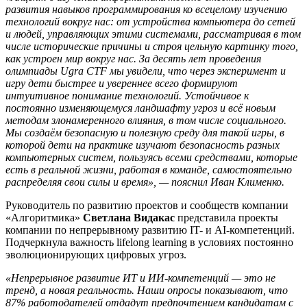
развития навыков программирования ко всецелому изучению
технологий вокруг нас: от устройства компьютера до сетей
и людей, управляющих этими системами, рассматривая в том
числе исторические причины и строя цельную картинку того,
как устроен мир вокруг нас. За десять лет проведения
олимпиады Ugra CTF мы увидели, что через эксперимент и
игру дети быстрее и увереннее всего формируют
интуитивное понимание технологий. Устойчивое к
постоянно изменяющемуся ландшафту угроз и всё новым
методам злонамеренного влияния, в том числе социального.
Мы создаём безопасную и полезную среду для такой игры, в
которой дети на практике изучают безопасность разных
компьютерных систем, пользуясь всеми средствами, которые
есть в реальной жизни, работая в команде, самостоятельно
распределяя свои силы и время», — пояснил Иван Клименко.
Руководитель по развитию проектов и сообществ компании
«Алгоритмика»
Светлана Видакас
представила проекты
компании по непрерывному развитию IT- и AI-компетенций.
Подчеркнула важность lifelong learning в условиях постоянно
эволюционирующих цифровых угроз.
«Непрерывное развитие ИТ и ИИ-компетенций — это не
тренд, а новая реальность. Наши опросы показывают, что
87% работодателей отдадут предпочтением кандидатам с