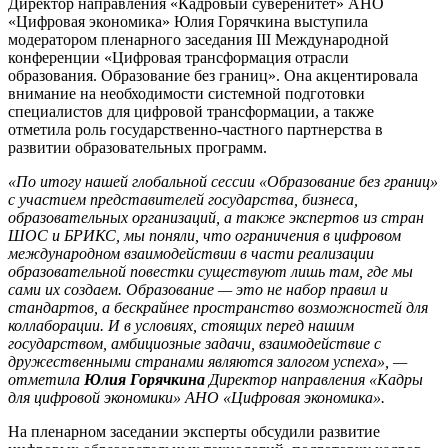
Директор направления «Кадровый суверенитет» АНО
«Цифровая экономика» Юлия Горячкина выступила
модератором пленарного заседания III Международной
конференции «Цифровая трансформация отрасли
образования. Образование без границ». Она акцентировала
внимание на необходимости системной подготовки
специалистов для цифровой трансформации, а также
отметила роль государственно-частного партнерства в
развитии образовательных программ.
«По итогу нашей глобальной сессии «Образование без границ»
с участием представителей государства, бизнеса,
образовательных организаций, а также экспертов из стран
ШОС и БРИКС, мы поняли, что ограничения в цифровом
международном взаимодействии в части реализации
образовательной повестки существуют лишь там, где мы
сами их создаем. Образование — это не набор правил и
стандартов, а бескрайнее пространство возможностей для
коллаборации. И в условиях, стоящих перед нашим
государством, амбициозные задачи, взаимодействие с
дружественными странами являются залогом успеха», —
отметила
Юлия Горячкина
Директор направления «Кадры
для цифровой экономики» АНО «Цифровая экономика».
На пленарном заседании эксперты обсудили развитие