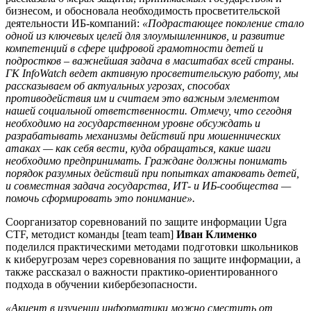
бизнесом, и обосновала необходимость просветительской
деятельности ИБ-компаний:
«Подрастающее поколение стало
одной из ключевых целей для злоумышленников, и развитие
компетенций в сфере цифровой грамотности детей и
подростков – важнейшая задача в масштабах всей страны.
ГК InfoWatch ведет активную просветительскую работу, мы
рассказываем об актуальных угрозах, способах
противодействия им и считаем это важным элементом
нашей социальной ответственности. Отмечу, что сегодня
необходимо на государственном уровне обсуждать и
разрабатывать механизмы действий при мошеннических
атаках — как себя вести, куда обращаться, какие шаги
необходимо предпринимать. Граждане должны понимать
порядок разумных действий при попытках атаковать детей,
и совместная задача государства, ИТ- и ИБ-сообщества —
помочь сформировать это понимание».
Соорганизатор соревнований по защите информации Ugra
CTF, методист команды [team team]
Иван Клименко
поделился практическими методами подготовки школьников
к киберугрозам через соревнования по защите информации, а
также рассказал о важности практико-ориентированного
подхода в обучении кибербезопасности.
«Акцент в изучении информатики можно сместить от