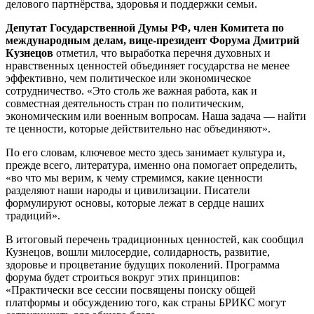
делового партнёрства, здоровья и поддержки семьи.
Депутат Государственной Думы РФ, член Комитета по
международным делам, вице-президент Форума Дмитрий
Кузнецов
отметил, что выработка перечня духовных и
нравственных ценностей объединяет государства не менее
эффективно, чем политическое или экономическое
сотрудничество. «Это столь же важная работа, как и
совместная деятельность стран по политическим,
экономическим или военным вопросам. Наша задача — найти
те ценности, которые действительно нас объединяют».
По его словам, ключевое место здесь занимает культура и,
прежде всего, литература, именно она помогает определить,
«во что мы верим, к чему стремимся, какие ценности
разделяют наши народы и цивилизации. Писатели
формулируют основы, которые лежат в сердце наших
традиций».
В итоговый перечень традиционных ценностей, как сообщил
Кузнецов, вошли милосердие, солидарность, развитие,
здоровье и процветание будущих поколений. Программа
форума будет строиться вокруг этих принципов:
«Практически все сессии посвящены поиску общей
платформы и обсуждению того, как страны БРИКС могут