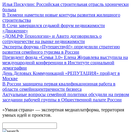
Илья Пискулин: Российская строительная отрасль хронически
больна
В Тюмени наметили новые контуры развития жилищного
строительства
В Сочи завершился седьмой форум недвижимости
«Движение»
«ДОМ.РФ Технологии» и Авито договорились о
сотрудничестве на рынке недвижимости
Эксперты форума «Путешествуй!» определили стратегию
развития семейного туризма в России
Президент фонда «Семья 3.0» Елена Журавлева выступила на
международной конференции в Институте социальной
демографии
День Деловых Коммуникаций «РЕПУТАЦИЯ» пройдет в
Москве
В России защищена первая квалификационная работа в
области семейноцентричности бизнеса
Актуальные вопросы семейной политики обсудили на первом
заседании рабочей группы в Общественной палате России
«Умная страна» — экспертная медиаплатформа, территория
умных идей и проектов.