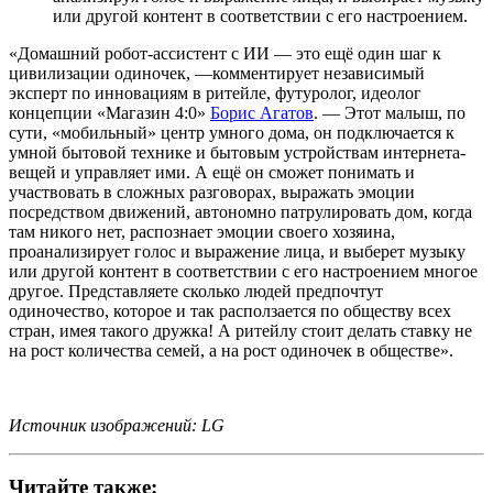
или другой контент в соответствии с его настроением.
«Домашний робот-ассистент с ИИ — это ещё один шаг к
цивилизации одиночек, —комментирует независимый
эксперт по инновациям в ритейле, футуролог, идеолог
концепции «Магазин 4:0»
Борис Агатов
. — Этот малыш, по
сути, «мобильный» центр умного дома, он подключается к
умной бытовой технике и бытовым устройствам интернета-
вещей и управляет ими. А ещё он сможет понимать и
участвовать в сложных разговорах, выражать эмоции
посредством движений, автономно патрулировать дом, когда
там никого нет, распознает эмоции своего хозяина,
проанализирует голос и выражение лица, и выберет музыку
или другой контент в соответствии с его настроением многое
другое. Представляете сколько людей предпочтут
одиночество, которое и так расползается по обществу всех
стран, имея такого дружка! А ритейлу стоит делать ставку не
на рост количества семей, а на рост одиночек в обществе».
Источник изображений: LG
Читайте также: