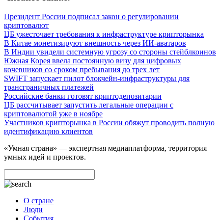
Президент России подписал закон о регулировании
криптовалют
ЦБ ужесточает требования к инфраструктуре крипторынка
В Китае монетизируют внешность через ИИ-аватаров
В Индии увидели системную угрозу со стороны стейблкоинов
Южная Корея ввела постоянную визу для цифровых
кочевников со сроком пребывания до трех лет
SWIFT запускает пилот блокчейн-инфраструктуры для
трансграничных платежей
Российские банки готовят криптодепозитарии
ЦБ рассчитывает запустить легальные операции с
криптовалютой уже в ноябре
Участников крипторынка в России обяжут проводить полную
идентификацию клиентов
«Умная страна» — экспертная медиаплатформа, территория
умных идей и проектов.
О стране
Люди
События