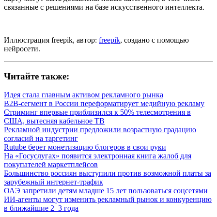
связанные с решениями на базе искусственного интеллекта.
Иллюстрация freepik, автор:
freepik
, создано с помощью
нейросети.
Читайте также:
Идея стала главным активом рекламного рынка
B2B-сегмент в России переформатирует медийную рекламу
Стриминг впервые приблизился к 50% телесмотрения в
США, вытесняя кабельное ТВ
Рекламной индустрии предложили возрастную градацию
согласий на таргетинг
Rutube берет монетизацию блогеров в свои руки
На «Госуслугах» появится электронная книга жалоб для
покупателей маркетплейсов
Большинство россиян выступили против возможной платы за
зарубежный интернет-трафик
ОАЭ запретили детям младше 15 лет пользоваться соцсетями
ИИ-агенты могут изменить рекламный рынок и конкуренцию
в ближайшие 2–3 года