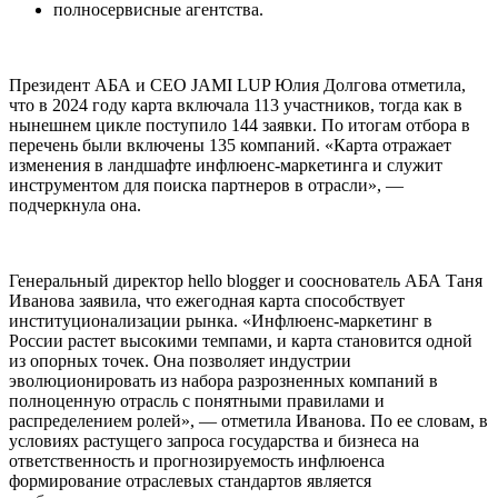
полносервисные агентства.
Президент АБА и CEO JAMI LUP Юлия Долгова отметила,
что в 2024 году карта включала 113 участников, тогда как в
нынешнем цикле поступило 144 заявки. По итогам отбора в
перечень были включены 135 компаний. «Карта отражает
изменения в ландшафте инфлюенс-маркетинга и служит
инструментом для поиска партнеров в отрасли», —
подчеркнула она.
Генеральный директор hello blogger и сооснователь АБА Таня
Иванова заявила, что ежегодная карта способствует
институционализации рынка. «Инфлюенс-маркетинг в
России растет высокими темпами, и карта становится одной
из опорных точек. Она позволяет индустрии
эволюционировать из набора разрозненных компаний в
полноценную отрасль с понятными правилами и
распределением ролей», — отметила Иванова. По ее словам, в
условиях растущего запроса государства и бизнеса на
ответственность и прогнозируемость инфлюенса
формирование отраслевых стандартов является