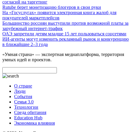
согласий на таргетинг
Rutube берет монетизацию блогеров в свои руки
На «Госуслугах» появится электронная книга жалоб для
покупателей маркетплейсов
Большинство россиян выступили против возможной платы за
зарубежный интернет-трафик
ОАЭ запретили детям младше 15 лет пользоваться соцсетями
ИИ-агенты могут изменить рекламный рынок и конкуренцию
в ближайшие 2–3 года
«Умная страна» — экспертная медиаплатформа, территория
умных идей и проектов.
О стране
Люди
События
Семья 3.0
Технологии
Среда обитания
Education Hub
Экономика влияния