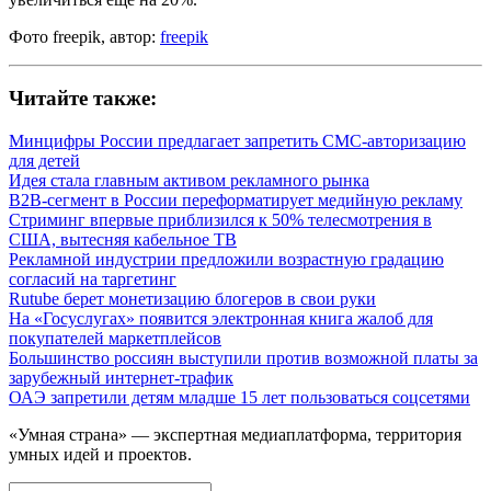
Фото freepik, автор:
freepik
Читайте также:
Минцифры России предлагает запретить СМС-авторизацию
для детей
Идея стала главным активом рекламного рынка
B2B-сегмент в России переформатирует медийную рекламу
Стриминг впервые приблизился к 50% телесмотрения в
США, вытесняя кабельное ТВ
Рекламной индустрии предложили возрастную градацию
согласий на таргетинг
Rutube берет монетизацию блогеров в свои руки
На «Госуслугах» появится электронная книга жалоб для
покупателей маркетплейсов
Большинство россиян выступили против возможной платы за
зарубежный интернет-трафик
ОАЭ запретили детям младше 15 лет пользоваться соцсетями
«Умная страна» — экспертная медиаплатформа, территория
умных идей и проектов.