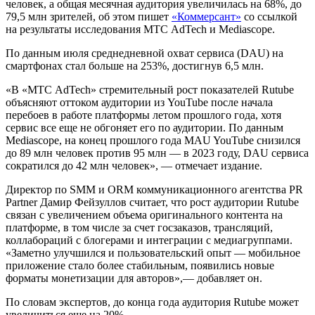
человек, а общая месячная аудитория увеличилась на 68%, до
79,5 млн зрителей, об этом пишет
«Коммерсант»
со ссылкой
на результаты исследования МТС AdTech и Mediascope.
По данным июля среднедневной охват сервиса (DAU) на
смартфонах стал больше на 253%, достигнув 6,5 млн.
«В «МТС AdTech» стремительный рост показателей Rutube
объясняют оттоком аудитории из YouTube после начала
перебоев в работе платформы летом прошлого года, хотя
сервис все еще не обгоняет его по аудитории. По данным
Mediascope, на конец прошлого года MAU YouTube снизился
до 89 млн человек против 95 млн — в 2023 году, DAU сервиса
сократился до 42 млн человек», — отмечает издание.
Директор по SMM и ORM коммуникационного агентства PR
Partner Дамир Фейзуллов считает, что рост аудитории Rutube
связан с увеличением объема оригинального контента на
платформе, в том числе за счет госзаказов, трансляций,
коллабораций с блогерами и интеграции с медиагруппами.
«Заметно улучшился и пользовательский опыт — мобильное
приложение стало более стабильным, появились новые
форматы монетизации для авторов»,— добавляет он.
По словам экспертов, до конца года аудитория Rutube может
увеличиться еще на 20%.