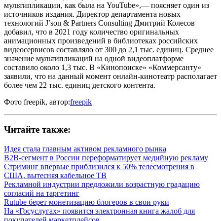
мультипликации, как была на YouTube»,— поясняет один из
источников издания. Директор департамента новых
технологий J’son & Partners Consulting Дмитрий Колесов
добавил, что в 2021 году количество оригинальных
анимационных произведений в библиотеках российских
видеосервисов составляло от 300 до 2,1 тыс. единиц. Среднее
значение мультипликаций на одной видеоплатформе
составило около 1,3 тыс. В «Кинопоиске» «Коммерсанту»
заявили, что на данный момент онлайн-кинотеатр располагает
более чем 22 тыс. единиц детского контента.
Фото freepik, автор:
freepik
Читайте также:
Идея стала главным активом рекламного рынка
B2B-сегмент в России переформатирует медийную рекламу
Стриминг впервые приблизился к 50% телесмотрения в
США, вытесняя кабельное ТВ
Рекламной индустрии предложили возрастную градацию
согласий на таргетинг
Rutube берет монетизацию блогеров в свои руки
На «Госуслугах» появится электронная книга жалоб для
покупателей маркетплейсов