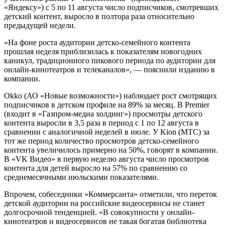
«Яндексу») с 5 по 11 августа число подписчиков, смотревших
детский контент, выросло в полтора раза относительно
предыдущей недели.
«На фоне роста аудитории детско-семейного контента
прошлая неделя приблизилась к показателям новогодних
каникул, традиционного пикового периода по аудитории для
онлайн-кинотеатров и телеканалов», — пояснили изданию в
компании.
Okko (АО «Новые возможности») наблюдает рост смотрящих
подписчиков в детском профиле на 89% за месяц. В Premier
(входит в «Газпром-медиа холдинг») просмотры детского
контента выросли в 3,5 раза в период с 1 по 12 августа в
сравнении с аналогичной неделей в июле. У Kion (МТС) за
тот же период количество просмотров детско-семейного
контента увеличилось примерно на 50%, говорят в компании.
В «VK Видео» в первую неделю августа число просмотров
контента для детей выросло на 57% по сравнению со
среднемесячными июльскими показателями.
Впрочем, собеседники «Коммерсанта» отметили, что переток
детской аудитории на российские видеосервисы не станет
долгосрочной тенденцией. «В совокупности у онлайн-
кинотеатров и видеосервисов не такая богатая библиотека