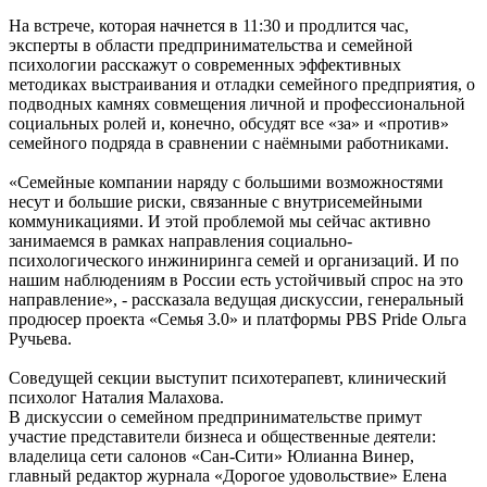
На встрече, которая начнется в 11:30 и продлится час,
эксперты в области предпринимательства и семейной
психологии расскажут о современных эффективных
методиках выстраивания и отладки семейного предприятия, о
подводных камнях совмещения личной и профессиональной
социальных ролей и, конечно, обсудят все «за» и «против»
семейного подряда в сравнении с наёмными работниками.
«Семейные компании наряду с большими возможностями
несут и большие риски, связанные с внутрисемейными
коммуникациями. И этой проблемой мы сейчас активно
занимаемся в рамках направления социально-
психологического инжиниринга семей и организаций. И по
нашим наблюдениям в России есть устойчивый спрос на это
направление», - рассказала ведущая дискуссии, генеральный
продюсер проекта «Семья 3.0» и платформы PBS Pride Ольга
Ручьева.
Соведущей секции выступит психотерапевт, клинический
психолог Наталия Малахова.
В дискуссии о семейном предпринимательстве примут
участие представители бизнеса и общественные деятели:
владелица сети салонов «Сан-Сити» Юлианна Винер,
главный редактор журнала «Дорогое удовольствие» Елена