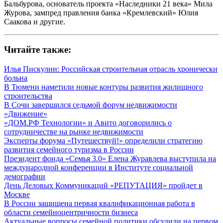
Бальбурова, основатель проекта «Наследники 21 века» Мила
Журова, зампред правления банка «Кремлевский» Юлия
Саакова и другие.
Читайте также:
Илья Пискулин: Российская строительная отрасль хронически
больна
В Тюмени наметили новые контуры развития жилищного
строительства
В Сочи завершился седьмой форум недвижимости
«Движение»
«ДОМ.РФ Технологии» и Авито договорились о
сотрудничестве на рынке недвижимости
Эксперты форума «Путешествуй!» определили стратегию
развития семейного туризма в России
Президент фонда «Семья 3.0» Елена Журавлева выступила на
международной конференции в Институте социальной
демографии
День Деловых Коммуникаций «РЕПУТАЦИЯ» пройдет в
Москве
В России защищена первая квалификационная работа в
области семейноцентричности бизнеса
Актуальные вопросы семейной политики обсудили на первом