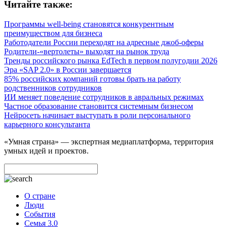
Читайте также:
Программы well-being становятся конкурентным
преимуществом для бизнеса
Работодатели России переходят на адресные джоб-оферы
Родители-«вертолеты» выходят на рынок труда
Тренды российского рынка EdTech в первом полугодии 2026
Эра «SAP 2.0» в России завершается
85% российских компаний готовы брать на работу
родственников сотрудников
ИИ меняет поведение сотрудников в авральных режимах
Частное образование становится системным бизнесом
Нейросеть начинает выступать в роли персонального
карьерного консультанта
«Умная страна» — экспертная медиаплатформа, территория
умных идей и проектов.
О стране
Люди
События
Семья 3.0