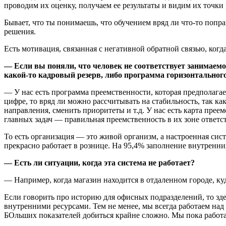
проводим их оценку, получаем ее результаты и видим их точки
Бывает, что ты понимаешь, что обучением вряд ли что-то попр
решения.
Есть мотивация, связанная с негативной обратной связью, когд
— Если вы поняли, что человек не соответствует занимаемой
какой-то кадровый резерв, либо программа горизонтального
— У нас есть программа преемственности, которая предполагае
цифре, то вряд ли можно рассчитывать на стабильность, так как
направления, сменить приоритеты и т.д. У нас есть карта пре
главных задач — правильная преемственность в их зоне ответст
То есть организация — это живой организм, а настроенная сис
прекрасно работает в рознице. На 95,4% заполнение внутренн
— Есть ли ситуации, когда эта система не работает?
— Например, когда магазин находится в отдаленном городе, ку
Если говорить про историю для офисных подразделений, то зд
внутренними ресурсами. Тем не менее, мы всегда работаем на
БОльших показателей добиться крайне сложно. Мы пока работае