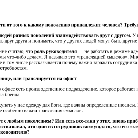
и от того к какому поколению принадлежит человек? Требу
людей разных поколений взаимодействовать друг с другом
. У
ь друг друга и понимать, что у других людей могут быть другие
нне считаю, что
роль руководителя
— не работать в режиме адми
мы что-либо делаем. Я называю это «трансляцией смыслов». Мне 
е в том числе рассказывается почему важно заражать сотрудника
потребностям.
нице, или транслируется на офис?
в офисе есть производственное подразделение, которое работает 
а бренда.
купать у нас одежду для йоги, где важны определенные нюансы
е особенно важна трансляция смыслов.
е с любым поколением? Или есть все-таки у этих, вновь при
ссказывал, что один из сотрудников возмущался, что его «з
уководителю?