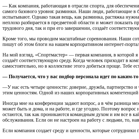
— Как компания, работающая в отрасли спорта, для обеспечен
самого базового уровня: разминки. Наши люди, работающие в б
испытывают. Однако такая вещь, как разминка, растяжка нужна
неплохо разбирается в предметной области и может показать п
трудового дня, так и при его завершении, создаёт соответству
Кроме того, мы проводим масштабные соревнования. Наши сот
пишут об этом блоги на нашем корпоративном интернет-портал
На мой взгляд, «Спортмастер» — первая компания, в которой я
создаёт соответствующую среду. Когда человек приходит в ком
самостоятельно, но в коллективе этого добиться проще. Тебе ес
— Получается, что у вас подбор персонала идет по каким-
—У нас есть четыре ценности: доверие, дружба, партнерство и
этим ценностям. Одной из наших корпоративных компетенций 
Иногда мне на конференции задают вопрос, а в чём разница ме
может быть и дома, и на работе, и где угодно. Поэтому вопрос
остаются, так как проникаются командным духом и им все в кай
обслуживания. Если он не настроен на работу с людьми, то, на
Если компания создает среду и ценности, которые сотрудники