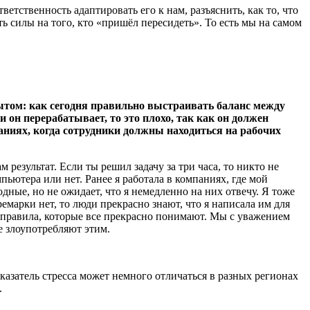
етственность адаптировать его к нам, разъяснить, как то, что
ть силы на того, кто «пришёл пересидеть». То есть мы на самом
ытом: как сегодня правильно выстраивать баланс между
и он перерабатывает, то это плохо, так как он должен
аниях, когда сотрудники должны находиться на рабочих
 результат. Если ты решил задачу за три часа, то никто не
ьютера или нет. Ранее я работала в компаниях, где мой
одные, но не ожидает, что я немедленно на них отвечу. Я тоже
емарки нет, то люди прекрасно знают, что я написала им для
е правила, которые все прекрасно понимают. Мы с уважением
е злоупотребляют этим.
оказатель стресса может немного отличаться в разных регионах
.