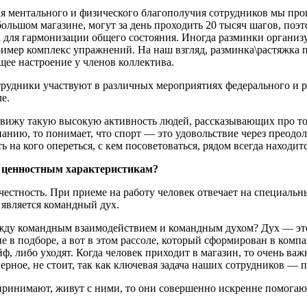
ия ментального и физического благополучия сотрудников мы пр
ольшом магазине, могут за день проходить 20 тысяч шагов, поэт
 для гармонизации общего состояния. Иногда разминки организу
ример комплекс упражнений. На наш взгляд, разминка\растяжка 
ющее настроение у членов коллектива.
рудники участвуют в различных мероприятиях федерального и р
е.
 вижу такую высокую активность людей, рассказывающих про то,
панию, то понимает, что спорт — это удовольствие через преодо
ть на кого опереться, с кем посоветоваться, рядом всегда находи
то ценностным характеристикам?
 честность. При приеме на работу человек отвечает на специаль
является командный дух.
жду командным взаимодействием и командным духом? Дух — это не
 не в подборе, а вот в этом рассоле, который сформирован в ко
ф, либо уходят. Когда человек приходит в магазин, то очень важ
верное, не стоит, так как ключевая задача наших сотрудников — 
 принимают, живут с ними, то они совершенно искренне помогаю