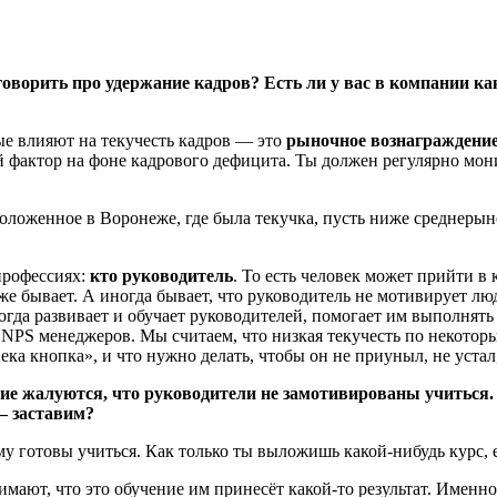
оворить про удержание кадров? Есть ли у вас в компании ка
ые влияют на текучесть кадров — это
рыночное вознаграждени
й фактор на фоне кадрового дефицита. Ты должен регулярно мо
положенное в Воронеже, где была текучка, пусть ниже среднеры
профессиях:
кто руководитель
. То есть человек может прийти в
же бывает. А иногда бывает, что руководитель не мотивирует лю
, когда развивает и обучает руководителей, помогает им выполн
й NPS менеджеров. Мы считаем, что низкая текучесть по некото
а кнопка», и что нужно делать, чтобы он не приуныл, не устал,
е жалуются, что руководители не замотивированы учиться. 
— заставим?
у готовы учиться. Как только ты выложишь какой-нибудь курс, е
нимают, что это обучение им принесёт какой-то результат. Именн