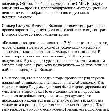
видеоигр. Об этом сообщили федеральные СМИ. В фокусе
внимания — проекты, пропагандирующие «нетрадиционные
ценности» или изображающие Россию и русских в
негативном свете.
Спикер Госдумы Вячеслав Володин в своем телеграм-канале
провел опрос о вреде деструктивного контента в видеоиграх.
В опросе более 20 тысяч комментариев.
«Большинство проголосовавших — 71% — высказалось за то,
чтобы оградить детей от сюжетов, содержащих насилие и
агрессию, а также навязывания чуждых нам ценностей. В
комментариях смог высказаться каждый. Дискуссия
получилась. Ряд медиаресурсов заявил о возможном полном
запрете видеоигр. Сразу хочу подчеркнуть — об этом речи не
идёт», — подчеркнул Володин.
На напомнил, что в последние годы произошёл ряд случаев
нападений учащихся на учеников и учителей в школах. Как
считает спикер Госдумы, действия были спровоцированы их
участием в видеоиграх. По его словам, дети и подростки,
совершая подобные поступки, зачастую думают, что
продолжают находиться в виртуальном мире, так как грань
между ним и реальной действительностью стирается. «Тема
заинтересовала многих моих коллег. Планируем подключить к