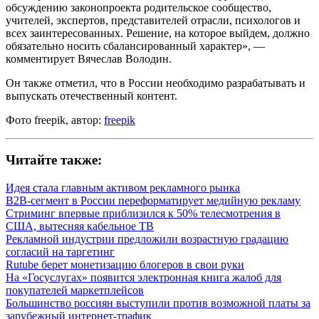
обсуждению законопроекта родительское сообщество,
учителей, экспертов, представителей отрасли, психологов и
всех заинтересованных. Решение, на которое выйдем, должно
обязательно носить сбалансированный характер», —
комментирует Вячеслав Володин.
Он также отметил, что в России необходимо разрабатывать и
выпускать отечественный контент.
Фото freepik, автор:
freepik
Читайте также:
Идея стала главным активом рекламного рынка
B2B-сегмент в России переформатирует медийную рекламу
Стриминг впервые приблизился к 50% телесмотрения в
США, вытесняя кабельное ТВ
Рекламной индустрии предложили возрастную градацию
согласий на таргетинг
Rutube берет монетизацию блогеров в свои руки
На «Госуслугах» появится электронная книга жалоб для
покупателей маркетплейсов
Большинство россиян выступили против возможной платы за
зарубежный интернет-трафик