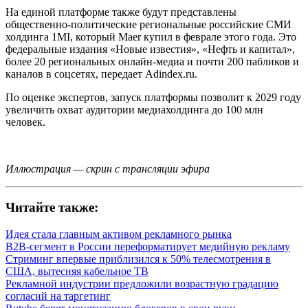
На единой платформе также будут представлены
общественно-политические региональные российские СМИ
холдинга 1MI, который Maer купил в феврале этого года. Это
федеральные издания «Новые известия», «Нефть и капитал»,
более 20 региональных онлайн-медиа и почти 200 пабликов и
каналов в соцсетях, передает Adindex.ru.
По оценке экспертов, запуск платформы позволит к 2029 году
увеличить охват аудитории медиахолдинга до 100 млн
человек.
Иллюстрация — скрин с трансляции эфира
Читайте также:
Идея стала главным активом рекламного рынка
B2B-сегмент в России переформатирует медийную рекламу
Стриминг впервые приблизился к 50% телесмотрения в
США, вытесняя кабельное ТВ
Рекламной индустрии предложили возрастную градацию
согласий на таргетинг