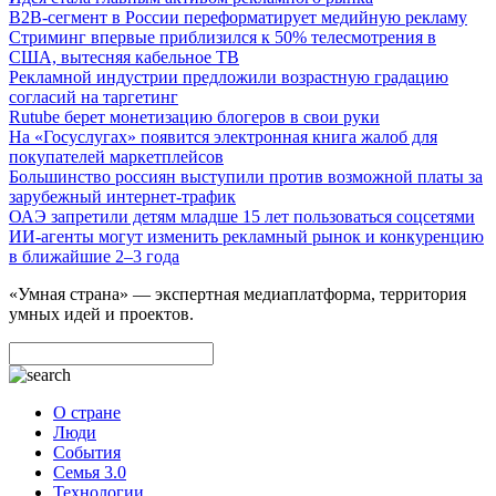
B2B-сегмент в России переформатирует медийную рекламу
Стриминг впервые приблизился к 50% телесмотрения в
США, вытесняя кабельное ТВ
Рекламной индустрии предложили возрастную градацию
согласий на таргетинг
Rutube берет монетизацию блогеров в свои руки
На «Госуслугах» появится электронная книга жалоб для
покупателей маркетплейсов
Большинство россиян выступили против возможной платы за
зарубежный интернет-трафик
ОАЭ запретили детям младше 15 лет пользоваться соцсетями
ИИ-агенты могут изменить рекламный рынок и конкуренцию
в ближайшие 2–3 года
«Умная страна» — экспертная медиаплатформа, территория
умных идей и проектов.
О стране
Люди
События
Семья 3.0
Технологии