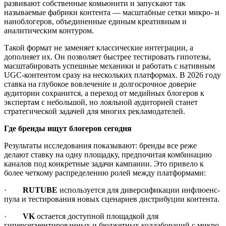
развивают собственные комьюнити и запускают так
называемые фабрики контента — масштабные сетки микро- и
наноблогеров, объединенные единым креативным и
аналитическим контуром.
Такой формат не заменяет классические интеграции, а
дополняет их. Он позволяет быстрее тестировать гипотезы,
масштабировать успешные механики и работать с нативным
UGC-контентом сразу на нескольких платформах. В 2026 году
ставка на глубокое вовлечение и долгосрочное доверие
аудитории сохранится, а переход от медийных блогеров к
экспертам с небольшой, но лояльной аудиторией станет
стратегической задачей для многих рекламодателей.
Где бренды ищут блогеров сегодня
Результаты исследования показывают: бренды все реже
делают ставку на одну площадку, предпочитая комбинацию
каналов под конкретные задачи кампании. Это привело к
более четкому распределению ролей между платформами:
·
RUTUBE
используется для диверсификации инфлюенс-
пула и тестирования новых сценариев дистрибуции контента.
·
VK
остается доступной площадкой для
гиперсегментированных и бюджетных коллабораций с микро-