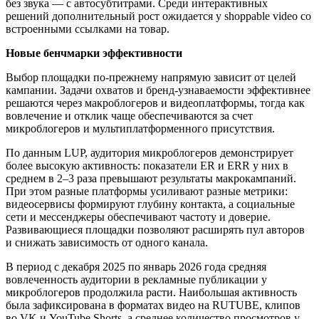
без звука — с автосубтитрами. Среди интерактивных
решений дополнительный рост ожидается у shoppable video со
встроенными ссылками на товар.
Новые бенчмарки эффективности
Выбор площадки по-прежнему напрямую зависит от целей
кампании. Задачи охватов и бренд-узнаваемости эффективнее
решаются через макроблогеров и видеоплатформы, тогда как
вовлечение и отклик чаще обеспечиваются за счет
микроблогеров и мультиплатформенного присутствия.
По данным LUP, аудитория микроблогеров демонстрирует
более высокую активность: показатели ER и ERR у них в
среднем в 2–3 раза превышают результаты макрокампаний.
При этом разные платформы усиливают разные метрики:
видеосервисы формируют глубину контакта, а социальные
сети и мессенджеры обеспечивают частоту и доверие.
Развивающиеся площадки позволяют расширять пул авторов
и снижать зависимость от одного канала.
В период с декабря 2025 по январь 2026 года средняя
вовлеченность аудитории в рекламные публикации у
микроблогеров продолжила расти. Наибольшая активность
была зафиксирована в форматах видео на RUTUBE, клипов
во VK и YouTube Shorts, а среднее количество просмотров у