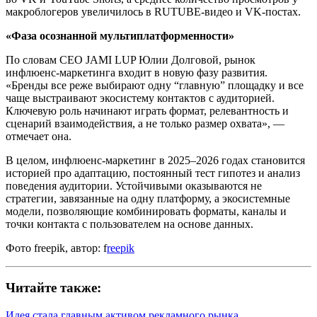
макроблогеров увеличилось в RUTUBE-видео и VK-постах.
«Фаза осознанной мультиплатформенности»
По словам CEO JAMI LUP Юлии Долговой, рынок
инфлюенс-маркетинга входит в новую фазу развития.
«Бренды все реже выбирают одну “главную” площадку и все
чаще выстраивают экосистему контактов с аудиторией.
Ключевую роль начинают играть формат, релевантность и
сценарий взаимодействия, а не только размер охвата», —
отмечает она.
В целом, инфлюенс-маркетинг в 2025–2026 годах становится
историей про адаптацию, постоянный тест гипотез и анализ
поведения аудитории. Устойчивыми оказываются не
стратегии, завязанные на одну платформу, а экосистемные
модели, позволяющие комбинировать форматы, каналы и
точки контакта с пользователем на основе данных.
Фото freepik, автор: f
reepik
Читайте также:
Идея стала главным активом рекламного рынка