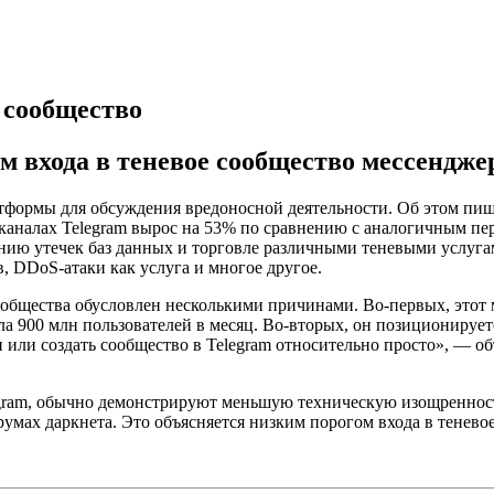
 сообщество
м входа в теневое сообщество мессендже
атформы для обсуждения вредоносной деятельности. Об этом пи
 каналах Telegram вырос на 53% по сравнению с аналогичным пер
ю утечек баз данных и торговле различными теневыми услугам
, DDoS-атаки как услуга и многое другое.
ообщества обусловлен несколькими причинами. Во-первых, этот 
игла 900 млн пользователей в месяц. Во-вторых, он позициониру
ли создать сообщество в Telegram относительно просто», — объяс
gram, обычно демонстрируют меньшую техническую изощренност
мах даркнета. Это объясняется низким порогом входа в теневое