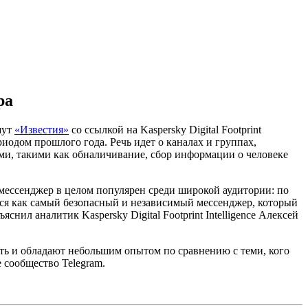
ра
шут
«Известия»
со ссылкой на Kaspersky Digital Footprint
иодом прошлого года. Речь идет о каналах и группах,
и, такими как обналичивание, сбор информации о человеке
мессенджер в целом популярен среди широкой аудитории: по
ется как самый безопасный и независимый мессенджер, который
нил аналитик Kaspersky Digital Footprint Intelligence Алексей
ь и обладают небольшим опытом по сравнению с теми, кого
 сообщество Telegram.