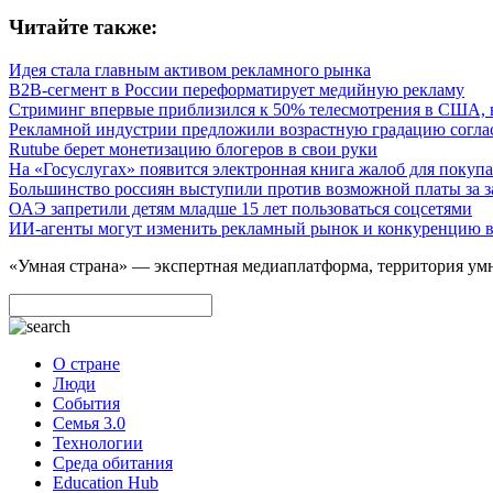
Читайте также:
Идея стала главным активом рекламного рынка
B2B-сегмент в России переформатирует медийную рекламу
Стриминг впервые приблизился к 50% телесмотрения в США, 
Рекламной индустрии предложили возрастную градацию соглас
Rutube берет монетизацию блогеров в свои руки
На «Госуслугах» появится электронная книга жалоб для покуп
Большинство россиян выступили против возможной платы за 
ОАЭ запретили детям младше 15 лет пользоваться соцсетями
ИИ-агенты могут изменить рекламный рынок и конкуренцию в
«Умная страна» — экспертная медиаплатформа, территория умн
О стране
Люди
События
Семья 3.0
Технологии
Среда обитания
Education Hub