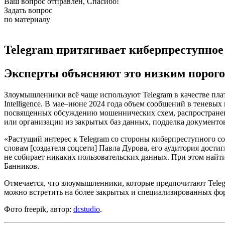
Ваш вопрос отправлен, Спасибо!
Задать вопрос
по материалу
Telegram притягивает киберпреступное
Эксперты объясняют это низким порого
Злоумышленники всё чаще используют Telegram в качестве пл
Intelligence. В мае–июне 2024 года объем сообщений в теневых
посвященных обсуждению мошеннических схем, распространени
или организации из закрытых баз данных, подделка документов
«Растущий интерес к Telegram со стороны киберпреступного с
словам [создателя соцсети] Павла Дурова, его аудитория дост
не собирает никаких пользовательских данных. При этом найти и
Банников.
Отмечается, что злоумышленники, которые предпочитают Tele
можно встретить на более закрытых и специализированных фору
Фото freepik, автор:
dcstudio
.