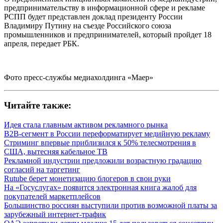
предпринимательству в информационной сфере и рекламе
РСПП будет представлен доклад президенту России
Владимиру Путину на съезде Российского союза
промышленников и предпринимателей, который пройдет 18
апреля, передает РБК.
Фото пресс-службы медиахолдинга «Маер»
Читайте также:
Идея стала главным активом рекламного рынка
B2B-сегмент в России переформатирует медийную рекламу
Стриминг впервые приблизился к 50% телесмотрения в
США, вытесняя кабельное ТВ
Рекламной индустрии предложили возрастную градацию
согласий на таргетинг
Rutube берет монетизацию блогеров в свои руки
На «Госуслугах» появится электронная книга жалоб для
покупателей маркетплейсов
Большинство россиян выступили против возможной платы за
зарубежный интернет-трафик