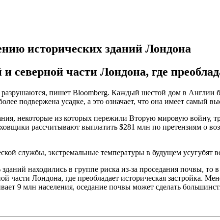
ению исторических зданий Лондона
и северной части Лондона, где преоблад
 разрушаются, пишет Bloomberg. Каждый шестой дом в Англии б
лее подвержена усадке, а это означает, что она имеет самый вы
дания, некоторые из которых пережили Вторую мировую войну, т
раховщики рассчитывают выплатить $281 млн по претензиям о в
ской службы, экстремальные температуры в будущем усугубят во
зданий находились в группе риска из-за проседания почвы, то в
ой части Лондона, где преобладает историческая застройка. М
живает 9 млн населения, оседание почвы может сделать большин