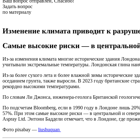
Ваш вопрос отправлен, Спасибо!
Задать вопрос
по материалу
Изменение климата приводит к разруш
Самые высокие риски — в центральной 
Из-за изменения климата многие исторические здания Лондона
учитывали экстремальные температуры. Лондонская глина наибо
Из-за более сухого лета и более влажной зимы исторические з
оседанием грунта, также выросли. В 2023 году британские ст
рекордно высокими температурами.
По словам Ли Джонса, инженера-геолога Британской геологиче
По подсчетам Bloomberg, если в 1990 году в Лондоне лишь 20% 
57%. При этом самые высокие риски — в центральной и северн
Aspray Ltd. Энтони Баддели отмечает, что в Лондоне, где про
Фото pixabay —
liushuquan