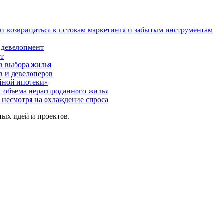
и возвращаться к истокам маркетинга и забытым инструментам
 девелопмент
кт
в выбора жилья
в и девелоперов
йной ипотеки»
т объема нераспроданного жилья
 несмотря на охлаждение спроса
ых идей и проектов.