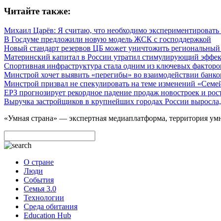
Читайте также:
Михаил Царёв: Я считаю, что необходимо экспериментировать 
В Госдуме предложили новую модель ЖСК с господдержкой
Новый стандарт резервов ЦБ может уничтожить региональный
Материнский капитал в России утратил стимулирующий эффе
Спортивная инфраструктура стала одним из ключевых факторо
Минстрой хочет выявить «перегибы» во взаимодействии банко
Минстрой призвал не спекулировать на теме изменений «Семе
ЕРЗ прогнозирует рекордное падение продаж новостроек и рос
Выручка застройщиков в крупнейших городах России выросла,
«Умная страна» — экспертная медиаплатформа, территория умн
О стране
Люди
События
Семья 3.0
Технологии
Среда обитания
Education Hub