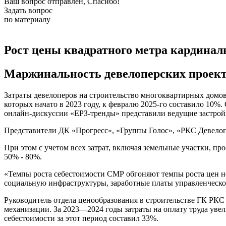
Ваш вопрос отправлен, Спасибо!
Задать вопрос
по материалу
Рост цены квадратного метра кардиналь
Маржинальность девелоперских проектов
Затраты девелоперов на строительство многоквартирных домов 
которых начато в 2023 году, к февралю 2025-го составило 10%
онлайн-дискуссии «ЕРЗ-тренды» представили ведущие застро
Представители ДК «Прогресс», «Группы Голос», «РКС Девелоп
При этом с учетом всех затрат, включая земельные участки, 
50% - 80%.
«Темпы роста себестоимости СМР обгоняют темпы роста цен не 
социальную инфраструктуры, заработные платы управленческог
Руководитель отдела ценообразования в строительстве ГК РКС
механизации. За 2023—2024 годы затраты на оплату труда увел
себестоимости за этот период составил 33%.