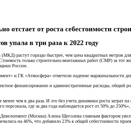
но отстает от роста себестоимости стро
 упала в три раза к 2022 году
(МКД) растут гораздо быстрее, чем цена квадратных метров для
. Стоимость только строительно-монтажных работ (СМР) за тот же
йщики России.
мент» и ГК «Атмосфера» отметили падение маржинальности деве
проектное финансирование и административные расходы, общий р
менее чем в два раза. И это без учета динамики роста затрат н
о персонала, где за два года наблюдается рост от 50% до 250%
 Девелопмент (Москва) Алина Щеголева главным фактором увели
ичились на 46%, что добавило 23% к общей себестоимости проек