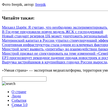
Фото freepik, автор:
freepik
Читайте также:
Михаил Царёв: Я считаю, что необходимо экспериментировать 
В Госдуме предложили новую модель ЖСК с господдержкой
Новый стандарт резервов ЦБ может уничтожить региональный
Материнский капитал в России утратил стимулирующий эффе
Спортивная инфраструктура стала одним из ключевых факторо
Минстрой хочет выявить «перегибы» во взаимодействии банко
Минстрой призвал не спекулировать на теме изменений «Семе
ЕРЗ прогнозирует рекордное падение продаж новостроек и рос
Выручка застройщиков в крупнейших городах России выросла,
«Умная страна» — экспертная медиаплатформа, территория умн
О стране
Люди
События
Семья 3.0