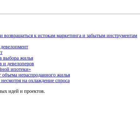
и возвращаться к истокам маркетинга и забытым инструментам
 девелопмент
кт
в выбора жилья
в и девелоперов
йной ипотеки»
т объема нераспроданного жилья
 несмотря на охлаждение спроса
ых идей и проектов.