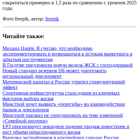
сократиться примерно в 1,5 раза по сравнению с уровнем 2025
года.
Фото freepik, автор:
freepik
Читайте также:
Михаил Царёв: Я считаю, что необходимо
экспериментировать и возвращаться к истокам маркетинга и
забытым инструментам
В Госдуме предложили новую модель ЖСК с господдержкой
Новый стандарт резервов ЦБ может уничтожить
региональный девелопмент
Материнский капитал в России утратил стимулирующий
эффект
Спортивная инфраструктура стала одним из ключевых
факторов выбора жилья
Минстрой хочет выявить «перегибы» во взаимодействии
банков и девелоперов
Минстрой призвал не спекулировать на теме изменений
«Семейной ипотеки»
ЕРЗ прогнозирует рекордное падение продаж новостроек и
рост объема нераспроданного жилья
Выручка застройщиков в крупнейших городах России