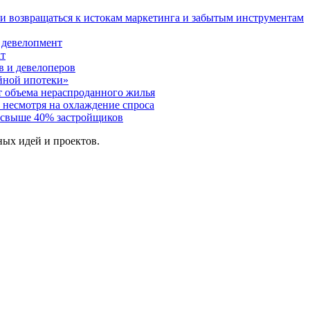
и возвращаться к истокам маркетинга и забытым инструментам
 девелопмент
кт
в и девелоперов
йной ипотеки»
т объема нераспроданного жилья
 несмотря на охлаждение спроса
 свыше 40% застройщиков
ых идей и проектов.