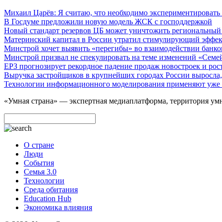
Михаил Царёв: Я считаю, что необходимо экспериментировать 
В Госдуме предложили новую модель ЖСК с господдержкой
Новый стандарт резервов ЦБ может уничтожить региональный
Материнский капитал в России утратил стимулирующий эффе
Минстрой хочет выявить «перегибы» во взаимодействии банко
Минстрой призвал не спекулировать на теме изменений «Семе
ЕРЗ прогнозирует рекордное падение продаж новостроек и рос
Выручка застройщиков в крупнейших городах России выросла,
Технологии информационного моделирования применяют уже
«Умная страна» — экспертная медиаплатформа, территория умн
О стране
Люди
События
Семья 3.0
Технологии
Среда обитания
Education Hub
Экономика влияния