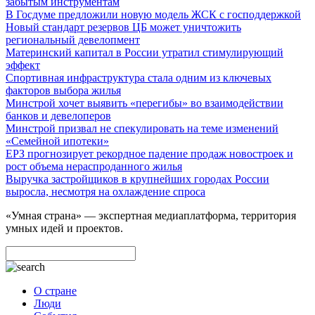
забытым инструментам
В Госдуме предложили новую модель ЖСК с господдержкой
Новый стандарт резервов ЦБ может уничтожить
региональный девелопмент
Материнский капитал в России утратил стимулирующий
эффект
Спортивная инфраструктура стала одним из ключевых
факторов выбора жилья
Минстрой хочет выявить «перегибы» во взаимодействии
банков и девелоперов
Минстрой призвал не спекулировать на теме изменений
«Семейной ипотеки»
ЕРЗ прогнозирует рекордное падение продаж новостроек и
рост объема нераспроданного жилья
Выручка застройщиков в крупнейших городах России
выросла, несмотря на охлаждение спроса
«Умная страна» — экспертная медиаплатформа, территория
умных идей и проектов.
О стране
Люди