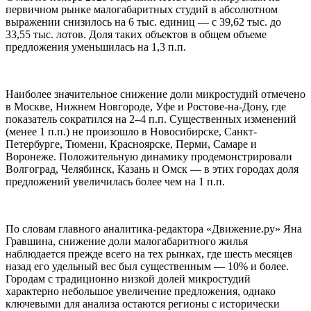
первичном рынке малогабаритных студий в абсолютном
выражении снизилось на 6 тыс. единиц — с 39,62 тыс. до
33,55 тыс. лотов. Доля таких объектов в общем объеме
предложения уменьшилась на 1,3 п.п.
Наиболее значительное снижение доли микростудий отмечено
в Москве, Нижнем Новгороде, Уфе и Ростове-на-Дону, где
показатель сократился на 2–4 п.п. Существенных изменений
(менее 1 п.п.) не произошло в Новосибирске, Санкт-
Петербурге, Тюмени, Красноярске, Перми, Самаре и
Воронеже. Положительную динамику продемонстрировали
Волгоград, Челябинск, Казань и Омск — в этих городах доля
предложений увеличилась более чем на 1 п.п.
По словам главного аналитика-редактора «Движение.ру» Яна
Гравшина, снижение доли малогабаритного жилья
наблюдается прежде всего на тех рынках, где шесть месяцев
назад его удельный вес был существенным — 10% и более.
Городам с традиционно низкой долей микростудий
характерно небольшое увеличение предложения, однако
ключевыми для анализа остаются регионы с исторически