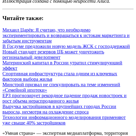
Иллюстрация создана с помощью нейросети Алиса.
Читайте также:
Михаил Царёв: Я считаю, что необходимо
экспериментировать и возвращаться к истокам маркетинга и
забытым инструментам
В Госдуме предложили новую модель ЖСК с господдержкой
Новый стандарт резервов ЦБ может уничтожить
региональный девелопмент
Материнский капитал в России утратил стимулирующий
эффект
Спортивная инфраструктура стала одним из ключевых
факторов выбора жилья
Минстрой призвал не спекулировать на теме изменений
«Семейной ипотеки»
ЕРЗ прогнозирует рекордное падение продаж новостроек и
рост объема нераспроданного жилья
Выручка застройщиков в крупнейших городах России
выросла, несмотря на охлаждение спроса
Технологии информационного моделирования применяют
уже свыше 40% застройщиков
«Умная страна» — экспертная медиаплатформа, территория