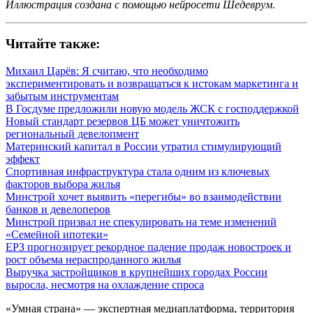
Иллюстрация создана с помощью нейросети Шедеврум.
Читайте также:
Михаил Царёв: Я считаю, что необходимо
экспериментировать и возвращаться к истокам маркетинга и
забытым инструментам
В Госдуме предложили новую модель ЖСК с господдержкой
Новый стандарт резервов ЦБ может уничтожить
региональный девелопмент
Материнский капитал в России утратил стимулирующий
эффект
Спортивная инфраструктура стала одним из ключевых
факторов выбора жилья
Минстрой хочет выявить «перегибы» во взаимодействии
банков и девелоперов
Минстрой призвал не спекулировать на теме изменений
«Семейной ипотеки»
ЕРЗ прогнозирует рекордное падение продаж новостроек и
рост объема нераспроданного жилья
Выручка застройщиков в крупнейших городах России
выросла, несмотря на охлаждение спроса
«Умная страна» — экспертная медиаплатформа, территория