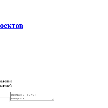
оектов
вателей
вателей