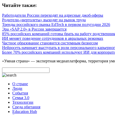
Читайте также:
Работодатели России переходят на адресные джоб-оферы
Родители-«вертолеты» выходят на рынок труда
Тренды российского рынка EdTech в первом полугодии 2026
Эра «SAP 2.0» в России завершается
85% российских компаний готовы брать на работу родственник
ИИ меняет поведение сотрудников в авральных режимах
Частное образование становится системным бизнесом
Нейросеть начинает выступать в роли персонального карьерног
Более 70% российских компаний используют ИИ для корпорат
«Умная страна» — экспертная медиаплатформа, территория умн
О стране
Люди
События
Семья 3.0
Технологии
Среда обитания
Education Hub